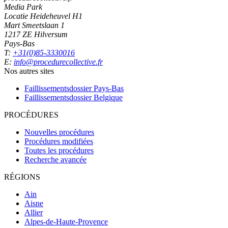
Media Park
Locatie Heideheuvel H1
Mart Smeetslaan 1
1217 ZE Hilversum
Pays-Bas
T:
+31(0)85-3330016
E:
info@procedurecollective.fr
Nos autres sites
Faillissementsdossier
Pays-Bas
Faillissementsdossier
Belgique
PROCÉDURES
Nouvelles procédures
Procédures modifiées
Toutes les procédures
Recherche avancée
RÉGIONS
Ain
Aisne
Allier
Alpes-de-Haute-Provence