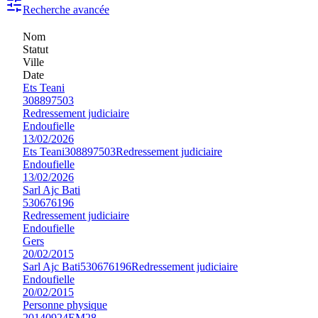
Recherche avancée
Nom
Statut
Ville
Date
Ets Teani
308897503
Redressement judiciaire
Endoufielle
13/02/2026
Ets Teani
308897503
Redressement judiciaire
Endoufielle
13/02/2026
Sarl Ajc Bati
530676196
Redressement judiciaire
Endoufielle
Gers
20/02/2015
Sarl Ajc Bati
530676196
Redressement judiciaire
Endoufielle
20/02/2015
Personne physique
20140924EM28