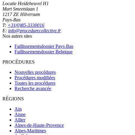
Locatie Heideheuvel H1
Mart Smeetslaan 1
1217 ZE Hilversum
Pays-Bas
T:
+31(0)85-3330016
E:
info@procedurecollective.fr
Nos autres sites
Faillissementsdossier
Pays-Bas
Faillissementsdossier
Belgique
PROCÉDURES
Nouvelles procédures
Procédures modifiées
Toutes les procédures
Recherche avancée
RÉGIONS
Ain
Aisne
Allier
Alpes-de-Haute-Provence
Alpes-Maritimes