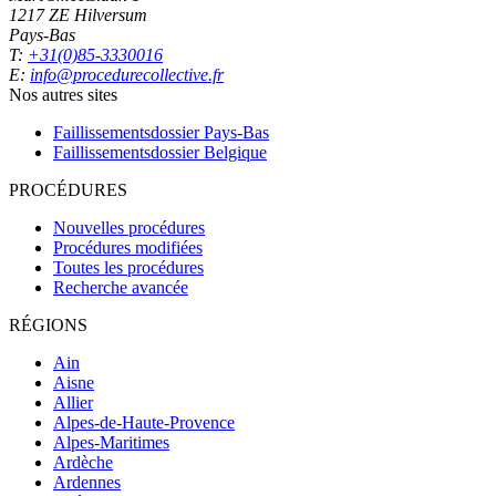
1217 ZE Hilversum
Pays-Bas
T:
+31(0)85-3330016
E:
info@procedurecollective.fr
Nos autres sites
Faillissementsdossier
Pays-Bas
Faillissementsdossier
Belgique
PROCÉDURES
Nouvelles procédures
Procédures modifiées
Toutes les procédures
Recherche avancée
RÉGIONS
Ain
Aisne
Allier
Alpes-de-Haute-Provence
Alpes-Maritimes
Ardèche
Ardennes