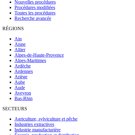
Nouvelles procédures
Procédures modifiées
Toutes les procédures
Recherche avancée
RÉGIONS
Ain
Aisne
Allier
Alpes-de-Haute-Provence
Alpes-Maritimes
Ardèche
Ardennes
Ariège
Aube
Aude
Aveyron
Bas-Rhin
SECTEURS
Agriculture, sylviculture et pêche
Industries extractives
Industrie manufacturière