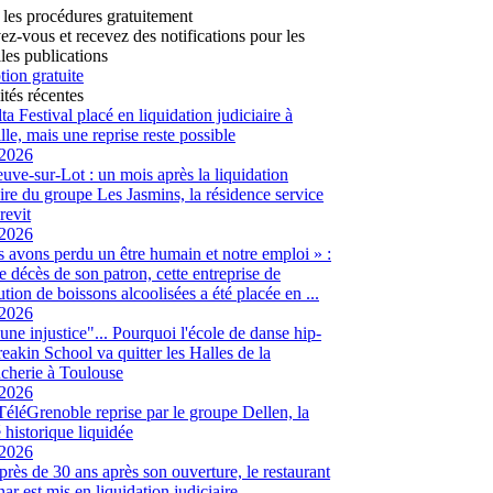
 les procédures gratuitement
vez-vous et recevez des notifications pour les
les publications
tion gratuite
ités récentes
ta Festival placé en liquidation judiciaire à
lle, mais une reprise reste possible
/2026
euve-sur-Lot : un mois après la liquidation
aire du groupe Les Jasmins, la résidence service
revit
/2026
 avons perdu un être humain et notre emploi » :
le décès de son patron, cette entreprise de
ution de boissons alcoolisées a été placée en ...
/2026
 une injustice"... Pourquoi l'école de danse hip-
eakin School va quitter les Halles de la
cherie à Toulouse
/2026
 TéléGrenoble reprise par le groupe Dellen, la
é historique liquidée
/2026
 près de 30 ans après son ouverture, le restaurant
ar est mis en liquidation judiciaire