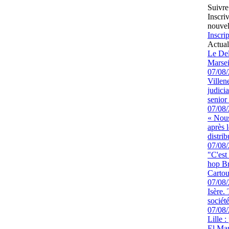
Suivre
Inscri
nouvel
Inscrip
Actual
Le Del
Marsei
07/08
Villen
judici
senior 
07/08
« Nous
après 
distrib
07/08
"C'est
hop Br
Cartou
07/08
Isère.
sociét
07/08
Lille :
El Man