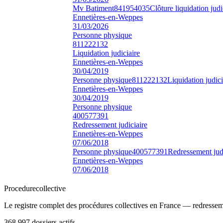
Mv Batiment
841954035
Clôture liquidation judi
Ennetières-en-Weppes
31/03/2026
Personne physique
811222132
Liquidation judiciaire
Ennetières-en-Weppes
30/04/2019
Personne physique
811222132
Liquidation judici
Ennetières-en-Weppes
30/04/2019
Personne physique
400577391
Redressement judiciaire
Ennetières-en-Weppes
07/06/2018
Personne physique
400577391
Redressement judi
Ennetières-en-Weppes
07/06/2018
Procedure
collective
Le registre complet des procédures collectives en France — redressemen
368.997
dossiers actifs