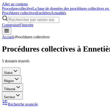
Aller au contenu
Procedure
collective
La base de données des procédures collectives en
Procédures collectives
Enchères
Actualités
Connexion
S'inscrire
Accueil
›
Procédures collectives
Procédures collectives à Enneti
5
dossiers trouvés
Statut
Région
Tribunal
Secteur
Recherche avancée