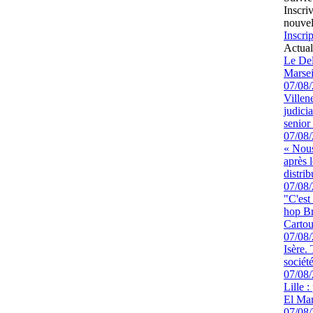
Inscri
nouvel
Inscrip
Actual
Le Del
Marsei
07/08
Villen
judici
senior 
07/08
« Nous
après 
distrib
07/08
"C'est
hop Br
Cartou
07/08
Isère.
sociét
07/08
Lille :
El Man
07/08