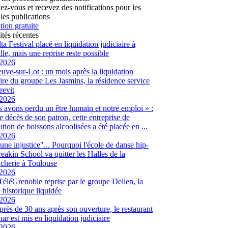
vez-vous et recevez des notifications pour les
les publications
tion gratuite
ités récentes
ta Festival placé en liquidation judiciaire à
lle, mais une reprise reste possible
/2026
euve-sur-Lot : un mois après la liquidation
aire du groupe Les Jasmins, la résidence service
revit
/2026
 avons perdu un être humain et notre emploi » :
le décès de son patron, cette entreprise de
ution de boissons alcoolisées a été placée en ...
/2026
 une injustice"... Pourquoi l'école de danse hip-
eakin School va quitter les Halles de la
cherie à Toulouse
/2026
 TéléGrenoble reprise par le groupe Dellen, la
é historique liquidée
/2026
 près de 30 ans après son ouverture, le restaurant
ar est mis en liquidation judiciaire
/2026