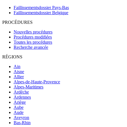
Faillissementsdossier
Pays-Bas
Faillissementsdossier
Belgique
PROCÉDURES
Nouvelles procédures
Procédures modifiées
Toutes les procédures
Recherche avancée
RÉGIONS
Ain
Aisne
Allier
Alpes-de-Haute-Provence
Alpes-Maritimes
Ardèche
Ardennes
Ariège
Aube
Aude
Aveyron
Bas-Rhin