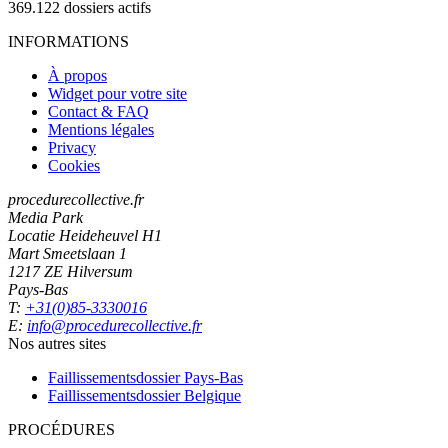
369.122
dossiers actifs
INFORMATIONS
À propos
Widget pour votre site
Contact & FAQ
Mentions légales
Privacy
Cookies
procedurecollective.fr
Media Park
Locatie Heideheuvel H1
Mart Smeetslaan 1
1217 ZE Hilversum
Pays-Bas
T:
+31(0)85-3330016
E:
info@procedurecollective.fr
Nos autres sites
Faillissementsdossier
Pays-Bas
Faillissementsdossier
Belgique
PROCÉDURES