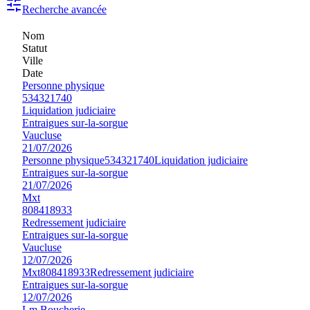
Recherche avancée
Nom
Statut
Ville
Date
Personne physique
534321740
Liquidation judiciaire
Entraigues sur-la-sorgue
Vaucluse
21/07/2026
Personne physique
534321740
Liquidation judiciaire
Entraigues sur-la-sorgue
21/07/2026
Mxt
808418933
Redressement judiciaire
Entraigues sur-la-sorgue
Vaucluse
12/07/2026
Mxt
808418933
Redressement judiciaire
Entraigues sur-la-sorgue
12/07/2026
Lm Boucherie