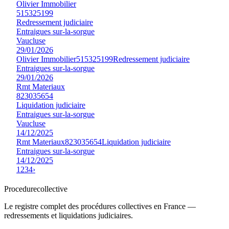
Olivier Immobilier
515325199
Redressement judiciaire
Entraigues sur-la-sorgue
Vaucluse
29/01/2026
Olivier Immobilier
515325199
Redressement judiciaire
Entraigues sur-la-sorgue
29/01/2026
Rmt Materiaux
823035654
Liquidation judiciaire
Entraigues sur-la-sorgue
Vaucluse
14/12/2025
Rmt Materiaux
823035654
Liquidation judiciaire
Entraigues sur-la-sorgue
14/12/2025
1
2
3
4
›
Procedure
collective
Le registre complet des procédures collectives en France —
redressements et liquidations judiciaires.