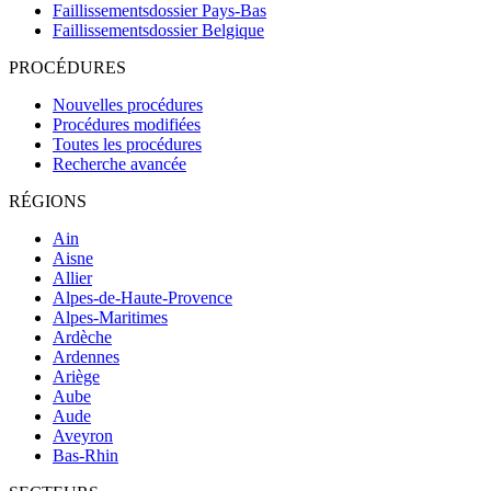
Faillissementsdossier
Pays-Bas
Faillissementsdossier
Belgique
PROCÉDURES
Nouvelles procédures
Procédures modifiées
Toutes les procédures
Recherche avancée
RÉGIONS
Ain
Aisne
Allier
Alpes-de-Haute-Provence
Alpes-Maritimes
Ardèche
Ardennes
Ariège
Aube
Aude
Aveyron
Bas-Rhin