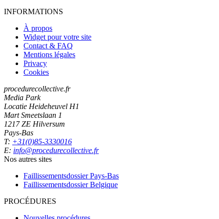
INFORMATIONS
À propos
Widget pour votre site
Contact & FAQ
Mentions légales
Privacy
Cookies
procedurecollective.fr
Media Park
Locatie Heideheuvel H1
Mart Smeetslaan 1
1217 ZE Hilversum
Pays-Bas
T:
+31(0)85-3330016
E:
info@procedurecollective.fr
Nos autres sites
Faillissementsdossier
Pays-Bas
Faillissementsdossier
Belgique
PROCÉDURES
Nouvelles procédures