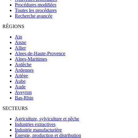
Procédures modifiées
Toutes les procédures
Recherche avancée
RÉGIONS
Ain
Aisne
Allier
Alpes-de-Haute-Provence
Alpes-Maritimes
Ardèche
Ardennes
Ariège
Aube
Aude
Aveyron
Bas-Rhin
SECTEURS
Agriculture, sylviculture et pêche
Industries extractives
Industrie manufacturière
Énergie, production et distribution