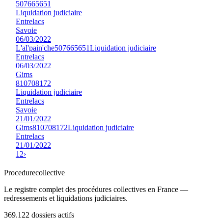
507665651
Liquidation judiciaire
Entrelacs
Savoie
06/03/2022
L'al'pain'che
507665651
Liquidation judiciaire
Entrelacs
06/03/2022
Gims
810708172
Liquidation judiciaire
Entrelacs
Savoie
21/01/2022
Gims
810708172
Liquidation judiciaire
Entrelacs
21/01/2022
1
2
›
Procedure
collective
Le registre complet des procédures collectives en France —
redressements et liquidations judiciaires.
369.122
dossiers actifs