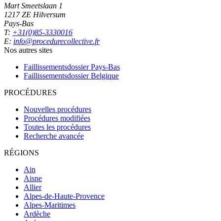
Mart Smeetslaan 1
1217 ZE Hilversum
Pays-Bas
T:
+31(0)85-3330016
E:
info@procedurecollective.fr
Nos autres sites
Faillissementsdossier
Pays-Bas
Faillissementsdossier
Belgique
PROCÉDURES
Nouvelles procédures
Procédures modifiées
Toutes les procédures
Recherche avancée
RÉGIONS
Ain
Aisne
Allier
Alpes-de-Haute-Provence
Alpes-Maritimes
Ardèche