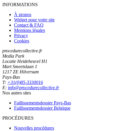
INFORMATIONS
À propos
Widget pour votre site
Contact & FAQ
Mentions légales
Privacy
Cookies
procedurecollective.fr
Media Park
Locatie Heideheuvel H1
Mart Smeetslaan 1
1217 ZE Hilversum
Pays-Bas
T:
+31(0)85-3330016
E:
info@procedurecollective.fr
Nos autres sites
Faillissementsdossier
Pays-Bas
Faillissementsdossier
Belgique
PROCÉDURES
Nouvelles procédures