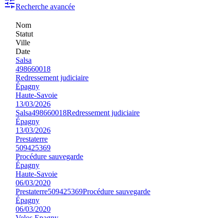
Recherche avancée
Nom
Statut
Ville
Date
Salsa
498660018
Redressement judiciaire
Épagny
Haute-Savoie
13/03/2026
Salsa
498660018
Redressement judiciaire
Épagny
13/03/2026
Prestaterre
509425369
Procédure sauvegarde
Épagny
Haute-Savoie
06/03/2020
Prestaterre
509425369
Procédure sauvegarde
Épagny
06/03/2020
Velos Epagny