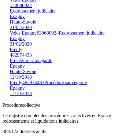
530680024
Redressement judiciaire
Épagny
Haute-Savoie
21/02/2020
Velos Epagny
530680024
Redressement judiciaire
Épagny
21/02/2020
Fredly
482974433
Procédure sauvegarde
Épagny
Haute-Savoie
12/10/2018
Fredly
482974433
Procédure sauvegarde
Épagny
12/10/2018
Procedure
collective
Le registre complet des procédures collectives en France —
redressements et liquidations judiciaires.
369.122
dossiers actifs