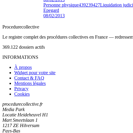
Personne physique
439239427
Liquidation judici
Epegard
08/02/2013
Procedure
collective
Le registre complet des procédures collectives en France — redressemen
369.122
dossiers actifs
INFORMATIONS
À propos
Widget pour votre site
Contact & FAQ
Mentions légales
Privacy
Cookies
procedurecollective.fr
Media Park
Locatie Heideheuvel H1
Mart Smeetslaan 1
1217 ZE Hilversum
Pays-Bas