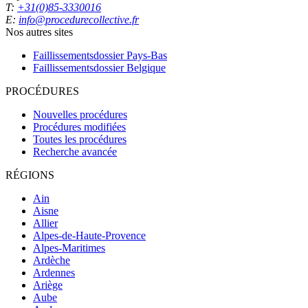
T:
+31(0)85-3330016
E:
info@procedurecollective.fr
Nos autres sites
Faillissementsdossier
Pays-Bas
Faillissementsdossier
Belgique
PROCÉDURES
Nouvelles procédures
Procédures modifiées
Toutes les procédures
Recherche avancée
RÉGIONS
Ain
Aisne
Allier
Alpes-de-Haute-Provence
Alpes-Maritimes
Ardèche
Ardennes
Ariège
Aube