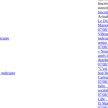
Inscri
nouvel
Inscrip
Actual
Le Del
Marsei
07/08
Villen
ciaire
judici
senior 
07/08
« Nous
après 
distrib
07/08
"C'est
judiciaire
hop Br
Cartou
07/08
Isère.
sociét
07/08
Lille :
El Man
07/08