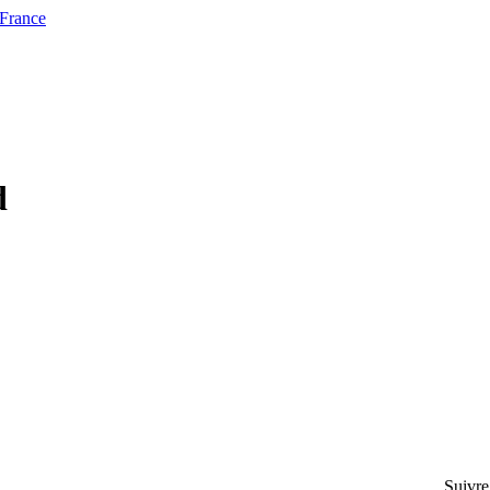
 France
d
Suivre