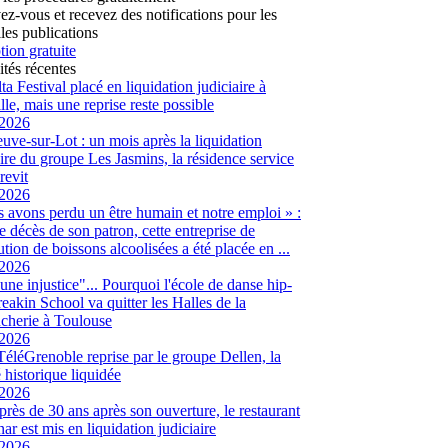
vez-vous et recevez des notifications pour les
les publications
tion gratuite
ités récentes
ta Festival placé en liquidation judiciaire à
lle, mais une reprise reste possible
/2026
euve-sur-Lot : un mois après la liquidation
aire du groupe Les Jasmins, la résidence service
revit
/2026
 avons perdu un être humain et notre emploi » :
le décès de son patron, cette entreprise de
ution de boissons alcoolisées a été placée en ...
/2026
 une injustice"... Pourquoi l'école de danse hip-
eakin School va quitter les Halles de la
cherie à Toulouse
/2026
 TéléGrenoble reprise par le groupe Dellen, la
é historique liquidée
/2026
 près de 30 ans après son ouverture, le restaurant
ar est mis en liquidation judiciaire
/2026