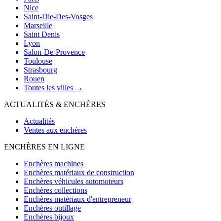
Nice
Saint-Die-Des-Vosges
Marseille
Saint Denis
Lyon
Salon-De-Provence
Toulouse
Strasbourg
Rouen
Toutes les villes →
ACTUALITÉS & ENCHÈRES
Actualités
Ventes aux enchères
ENCHÈRES EN LIGNE
Enchères machines
Enchères matériaux de construction
Enchères véhicules automoteurs
Enchères collections
Enchères matériaux d'entrepreneur
Enchères outillage
Enchères bijoux