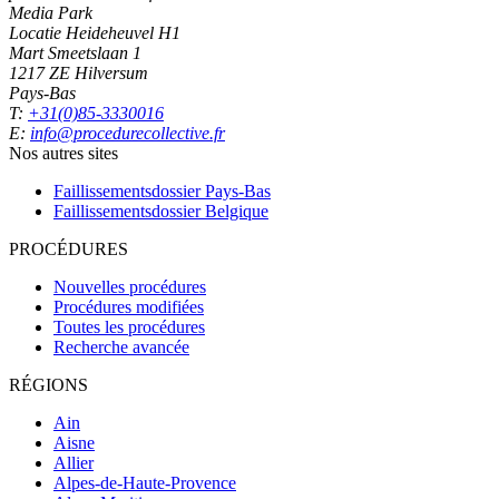
Media Park
Locatie Heideheuvel H1
Mart Smeetslaan 1
1217 ZE Hilversum
Pays-Bas
T:
+31(0)85-3330016
E:
info@procedurecollective.fr
Nos autres sites
Faillissementsdossier
Pays-Bas
Faillissementsdossier
Belgique
PROCÉDURES
Nouvelles procédures
Procédures modifiées
Toutes les procédures
Recherche avancée
RÉGIONS
Ain
Aisne
Allier
Alpes-de-Haute-Provence