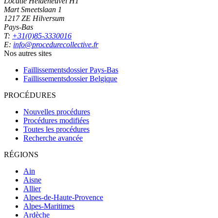
Locatie Heideheuvel H1
Mart Smeetslaan 1
1217 ZE Hilversum
Pays-Bas
T:
+31(0)85-3330016
E:
info@procedurecollective.fr
Nos autres sites
Faillissementsdossier
Pays-Bas
Faillissementsdossier
Belgique
PROCÉDURES
Nouvelles procédures
Procédures modifiées
Toutes les procédures
Recherche avancée
RÉGIONS
Ain
Aisne
Allier
Alpes-de-Haute-Provence
Alpes-Maritimes
Ardèche