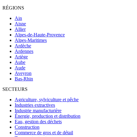
RÉGIONS
Ain
Aisne
Allier
Alpes-de-Haute-Provence
Alpes-Maritimes
Ardèche
Ardennes
Ariège
Aube
Aude
Aveyron
Bas-Rhin
SECTEURS
Agriculture, sylviculture et pêche
Industries extractives
Industrie manufacturière
Énergie, production et distribution
Eau, gestion des déchets
Construction
Commerce de gros et de détail