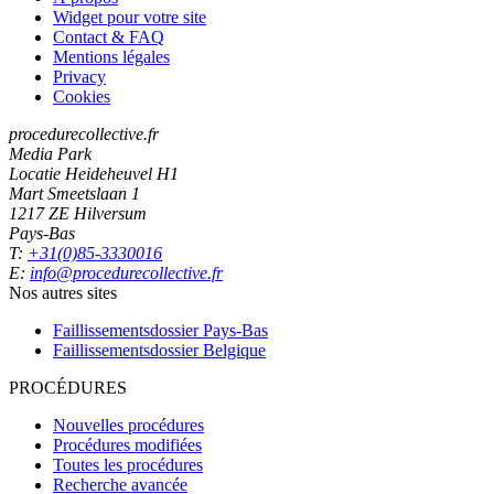
Widget pour votre site
Contact & FAQ
Mentions légales
Privacy
Cookies
procedurecollective.fr
Media Park
Locatie Heideheuvel H1
Mart Smeetslaan 1
1217 ZE Hilversum
Pays-Bas
T:
+31(0)85-3330016
E:
info@procedurecollective.fr
Nos autres sites
Faillissementsdossier
Pays-Bas
Faillissementsdossier
Belgique
PROCÉDURES
Nouvelles procédures
Procédures modifiées
Toutes les procédures
Recherche avancée