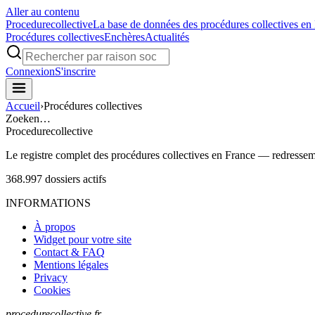
Aller au contenu
Procedure
collective
La base de données des procédures collectives en
Procédures collectives
Enchères
Actualités
Connexion
S'inscrire
Accueil
›
Procédures collectives
Zoeken…
Procedure
collective
Le registre complet des procédures collectives en France — redressemen
368.997
dossiers actifs
INFORMATIONS
À propos
Widget pour votre site
Contact & FAQ
Mentions légales
Privacy
Cookies
procedurecollective.fr