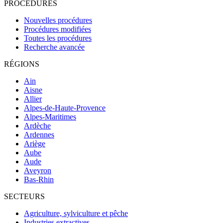
PROCÉDURES
Nouvelles procédures
Procédures modifiées
Toutes les procédures
Recherche avancée
RÉGIONS
Ain
Aisne
Allier
Alpes-de-Haute-Provence
Alpes-Maritimes
Ardèche
Ardennes
Ariège
Aube
Aude
Aveyron
Bas-Rhin
SECTEURS
Agriculture, sylviculture et pêche
Industries extractives