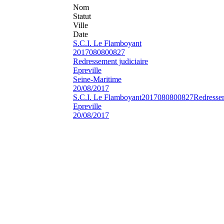
Nom
Statut
Ville
Date
S.C.I. Le Flamboyant
2017080800827
Redressement judiciaire
Epreville
Seine-Maritime
20/08/2017
S.C.I. Le Flamboyant
2017080800827
Redressem
Epreville
20/08/2017