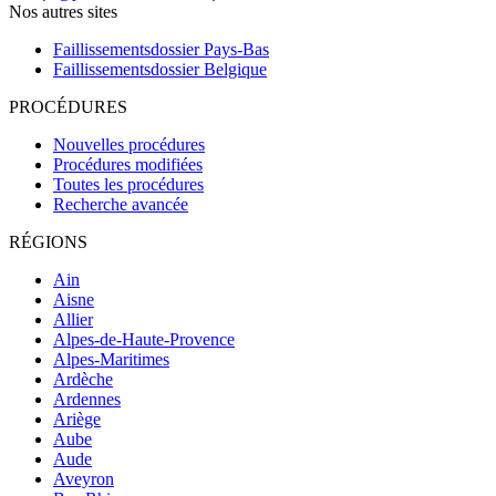
Nos autres sites
Faillissementsdossier
Pays-Bas
Faillissementsdossier
Belgique
PROCÉDURES
Nouvelles procédures
Procédures modifiées
Toutes les procédures
Recherche avancée
RÉGIONS
Ain
Aisne
Allier
Alpes-de-Haute-Provence
Alpes-Maritimes
Ardèche
Ardennes
Ariège
Aube
Aude
Aveyron