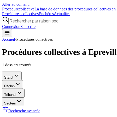
Aller au contenu
Procedure
collective
La base de données des procédures collectives en
Procédures collectives
Enchères
Actualités
Connexion
S'inscrire
Accueil
›
Procédures collectives
Procédures collectives à Eprevill
1
dossiers trouvés
Statut
Région
Tribunal
Secteur
Recherche avancée