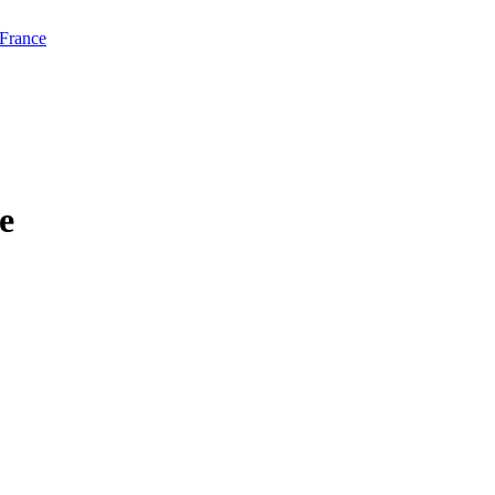
 France
e