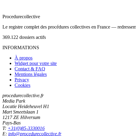
Procedure
collective
Le registre complet des procédures collectives en France — redressemen
369.122
dossiers actifs
INFORMATIONS
À propos
Widget pour votre site
Contact & FAQ
Mentions légales
Privacy
Cookies
procedurecollective.fr
Media Park
Locatie Heideheuvel H1
Mart Smeetslaan 1
1217 ZE Hilversum
Pays-Bas
T:
+31(0)85-3330016
E:
info@procedurecollective.fr