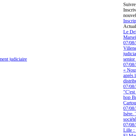
Suivre
Inscri
nouvel
Inscrip
Actual
Le Del
Marsei
07/08
Villen
judici
ent judiciaire
senior 
07/08
« Nous
après 
distrib
07/08
"C'est
hop Br
Cartou
07/08
Isère.
sociét
07/08
Lille :
El Man