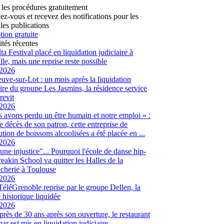
 les procédures gratuitement
vez-vous et recevez des notifications pour les
les publications
tion gratuite
ités récentes
ta Festival placé en liquidation judiciaire à
lle, mais une reprise reste possible
/2026
euve-sur-Lot : un mois après la liquidation
aire du groupe Les Jasmins, la résidence service
revit
/2026
 avons perdu un être humain et notre emploi » :
le décès de son patron, cette entreprise de
ution de boissons alcoolisées a été placée en ...
/2026
 une injustice"... Pourquoi l'école de danse hip-
eakin School va quitter les Halles de la
cherie à Toulouse
/2026
 TéléGrenoble reprise par le groupe Dellen, la
é historique liquidée
/2026
 près de 30 ans après son ouverture, le restaurant
ar est mis en liquidation judiciaire