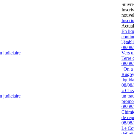
Suivre
Inscri
nouvel
Inscrip
Actual
En liq
continu
l'étab
08/08
n judiciaire
Vers u
Terre 
08/08
"On a 
Rugby 
liquida
08/08
« Chez
n judiciaire
un tra
promot
08/08
Chimie
de rep
08/08
Le Cot
défini