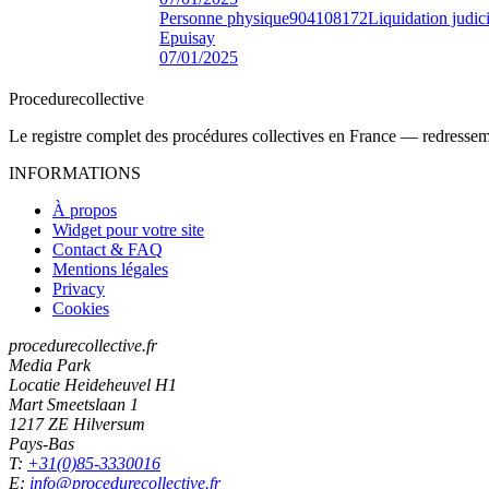
Personne physique
904108172
Liquidation judici
Epuisay
07/01/2025
Procedure
collective
Le registre complet des procédures collectives en France — redressemen
INFORMATIONS
À propos
Widget pour votre site
Contact & FAQ
Mentions légales
Privacy
Cookies
procedurecollective.fr
Media Park
Locatie Heideheuvel H1
Mart Smeetslaan 1
1217 ZE Hilversum
Pays-Bas
T:
+31(0)85-3330016
E:
info@procedurecollective.fr