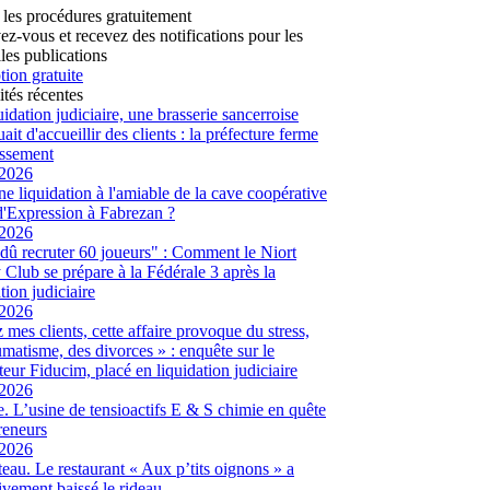
 les procédures gratuitement
vez-vous et recevez des notifications pour les
les publications
tion gratuite
ités récentes
uidation judiciaire, une brasserie sancerroise
ait d'accueillir des clients : la préfecture ferme
lissement
/2026
ne liquidation à l'amiable de la cave coopérative
d'Expression à Fabrezan ?
/2026
dû recruter 60 joueurs" : Comment le Niort
Club se prépare à la Fédérale 3 après la
tion judiciaire
/2026
 mes clients, cette affaire provoque du stress,
umatisme, des divorces » : enquête sur le
eur Fiducim, placé en liquidation judiciaire
/2026
. L’usine de tensioactifs E & S chimie en quête
reneurs
/2026
eau. Le restaurant « Aux p’tits oignons » a
tivement baissé le rideau