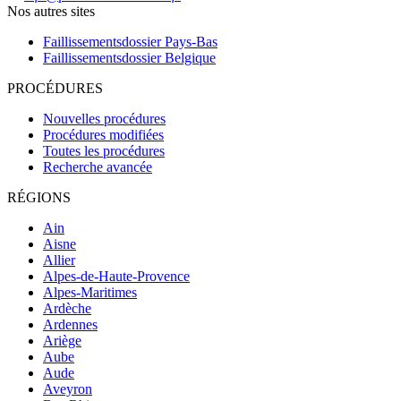
Nos autres sites
Faillissementsdossier
Pays-Bas
Faillissementsdossier
Belgique
PROCÉDURES
Nouvelles procédures
Procédures modifiées
Toutes les procédures
Recherche avancée
RÉGIONS
Ain
Aisne
Allier
Alpes-de-Haute-Provence
Alpes-Maritimes
Ardèche
Ardennes
Ariège
Aube
Aude
Aveyron