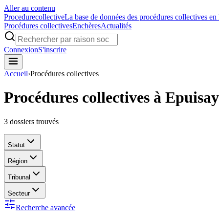
Aller au contenu
Procedure
collective
La base de données des procédures collectives en
Procédures collectives
Enchères
Actualités
Connexion
S'inscrire
Accueil
›
Procédures collectives
Procédures collectives à Epuisay
3
dossiers trouvés
Statut
Région
Tribunal
Secteur
Recherche avancée