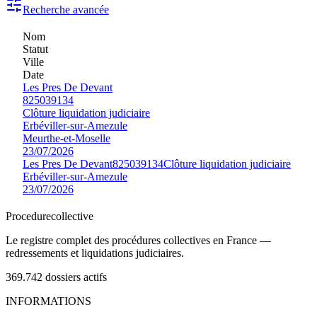
Recherche avancée
Nom
Statut
Ville
Date
Les Pres De Devant
825039134
Clôture liquidation judiciaire
Erbéviller-sur-Amezule
Meurthe-et-Moselle
23/07/2026
Les Pres De Devant
825039134
Clôture liquidation judiciaire
Erbéviller-sur-Amezule
23/07/2026
Procedure
collective
Le registre complet des procédures collectives en France —
redressements et liquidations judiciaires.
369.742
dossiers actifs
INFORMATIONS