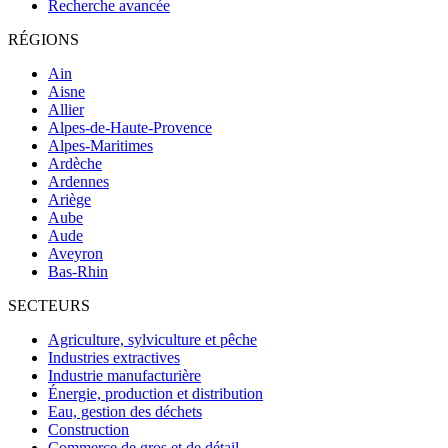
Recherche avancée
RÉGIONS
Ain
Aisne
Allier
Alpes-de-Haute-Provence
Alpes-Maritimes
Ardèche
Ardennes
Ariège
Aube
Aude
Aveyron
Bas-Rhin
SECTEURS
Agriculture, sylviculture et pêche
Industries extractives
Industrie manufacturière
Énergie, production et distribution
Eau, gestion des déchets
Construction
Commerce de gros et de détail