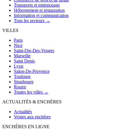
Transports et entreposage
Hébergement et restauration
Information et communication
Tous les secteurs →
VILLES
Paris
Nice
Saint-Die-Des-Vosges
Marseille
Saint Denis
Lyon
Salon-De-Provence
Toulouse
Strasbourg
Rouen
Toutes les villes →
ACTUALITÉS & ENCHÈRES
Actualités
Ventes aux enchères
ENCHÈRES EN LIGNE