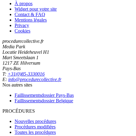
À propos
Widget pour votre site
Contact & FAQ
Mentions légales
Privacy
Cookies
procedurecollective.fr
Media Park
Locatie Heideheuvel H1
Mart Smeetslaan 1
1217 ZE Hilversum
Pays-Bas
T:
+31(0)85-3330016
E:
info@procedurecollective.fr
Nos autres sites
Faillissementsdossier
Pays-Bas
Faillissementsdossier
Belgique
PROCÉDURES
Nouvelles procédures
Procédures modifiées
Toutes les procédures