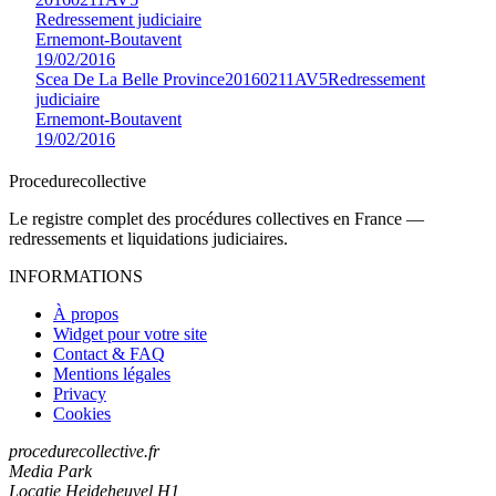
Redressement judiciaire
Ernemont-Boutavent
19/02/2016
Scea De La Belle Province
20160211AV5
Redressement
judiciaire
Ernemont-Boutavent
19/02/2016
Procedure
collective
Le registre complet des procédures collectives en France —
redressements et liquidations judiciaires.
INFORMATIONS
À propos
Widget pour votre site
Contact & FAQ
Mentions légales
Privacy
Cookies
procedurecollective.fr
Media Park
Locatie Heideheuvel H1