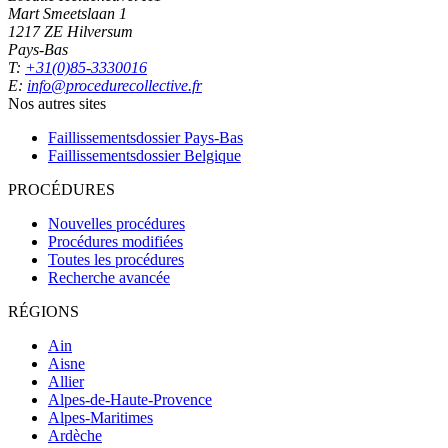
Mart Smeetslaan 1
1217 ZE Hilversum
Pays-Bas
T:
+31(0)85-3330016
E:
info@procedurecollective.fr
Nos autres sites
Faillissementsdossier
Pays-Bas
Faillissementsdossier
Belgique
PROCÉDURES
Nouvelles procédures
Procédures modifiées
Toutes les procédures
Recherche avancée
RÉGIONS
Ain
Aisne
Allier
Alpes-de-Haute-Provence
Alpes-Maritimes
Ardèche