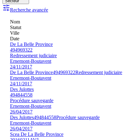
Secteur
Recherche avancée
Nom
Statut
Ville
Date
De La Belle Province
494969322
Redressement judiciaire
Ernemont-Boutavent
24/11/2017
De La Belle Province
494969322
Redressement judiciaire
Ernemont-Boutavent
24/11/2017
Des Julottes
494844558
Procédure sauvegarde
Ernemont-Boutavent
26/04/2017
Des Julottes
494844558
Procédure sauvegarde
Ernemont-Boutavent
26/04/2017
Scea De La Belle Province
20160211AV5