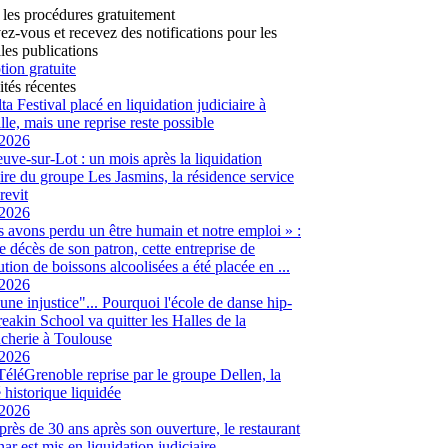
 les procédures gratuitement
vez-vous et recevez des notifications pour les
les publications
tion gratuite
ités récentes
ta Festival placé en liquidation judiciaire à
lle, mais une reprise reste possible
/2026
euve-sur-Lot : un mois après la liquidation
aire du groupe Les Jasmins, la résidence service
revit
/2026
 avons perdu un être humain et notre emploi » :
le décès de son patron, cette entreprise de
ution de boissons alcoolisées a été placée en ...
/2026
 une injustice"... Pourquoi l'école de danse hip-
eakin School va quitter les Halles de la
cherie à Toulouse
/2026
 TéléGrenoble reprise par le groupe Dellen, la
é historique liquidée
/2026
 près de 30 ans après son ouverture, le restaurant
ar est mis en liquidation judiciaire