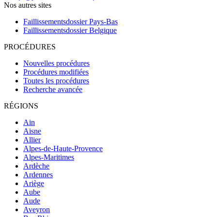
Nos autres sites
Faillissementsdossier
Pays-Bas
Faillissementsdossier
Belgique
PROCÉDURES
Nouvelles procédures
Procédures modifiées
Toutes les procédures
Recherche avancée
RÉGIONS
Ain
Aisne
Allier
Alpes-de-Haute-Provence
Alpes-Maritimes
Ardèche
Ardennes
Ariège
Aube
Aude
Aveyron