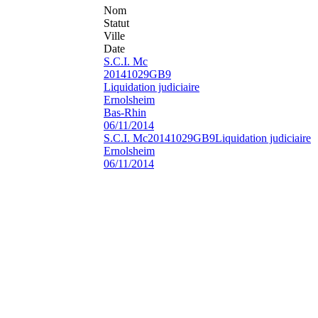
Nom
Statut
Ville
Date
S.C.I. Mc
20141029GB9
Liquidation judiciaire
Ernolsheim
Bas-Rhin
06/11/2014
S.C.I. Mc
20141029GB9
Liquidation judiciaire
Ernolsheim
06/11/2014