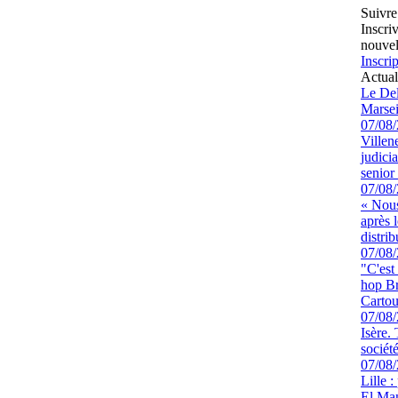
Suivre
Inscri
nouvel
Inscrip
Actual
Le Del
Marsei
07/08
Villen
judici
senior 
07/08
« Nous
après 
distrib
07/08
"C'est
hop Br
Cartou
07/08
Isère.
sociét
07/08
Lille :
El Man