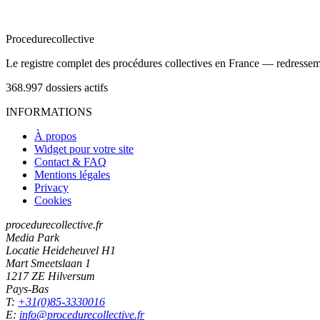
Procedure
collective
Le registre complet des procédures collectives en France — redressemen
368.997
dossiers actifs
INFORMATIONS
À propos
Widget pour votre site
Contact & FAQ
Mentions légales
Privacy
Cookies
procedurecollective.fr
Media Park
Locatie Heideheuvel H1
Mart Smeetslaan 1
1217 ZE Hilversum
Pays-Bas
T:
+31(0)85-3330016
E:
info@procedurecollective.fr