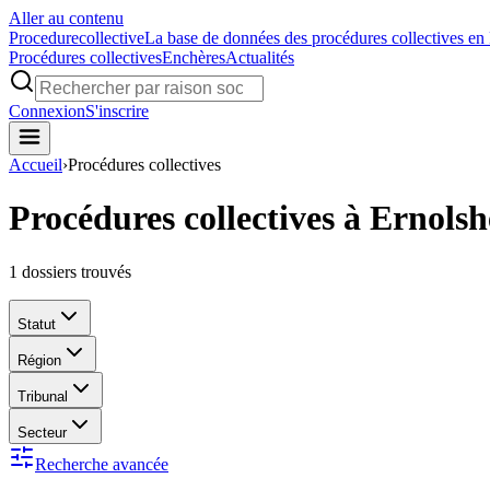
Aller au contenu
Procedure
collective
La base de données des procédures collectives en
Procédures collectives
Enchères
Actualités
Connexion
S'inscrire
Accueil
›
Procédures collectives
Procédures collectives à Ernols
1
dossiers trouvés
Statut
Région
Tribunal
Secteur
Recherche avancée