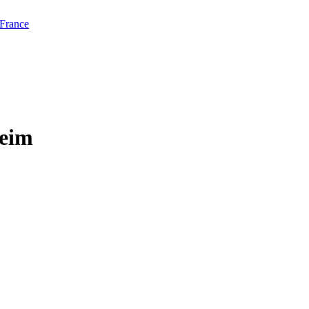
 France
heim