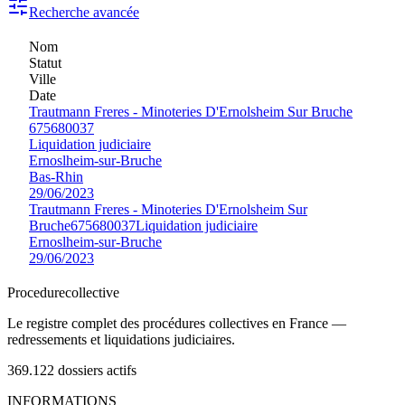
Recherche avancée
Nom
Statut
Ville
Date
Trautmann Freres - Minoteries D'Ernolsheim Sur Bruche
675680037
Liquidation judiciaire
Ernoslheim-sur-Bruche
Bas-Rhin
29/06/2023
Trautmann Freres - Minoteries D'Ernolsheim Sur
Bruche
675680037
Liquidation judiciaire
Ernoslheim-sur-Bruche
29/06/2023
Procedure
collective
Le registre complet des procédures collectives en France —
redressements et liquidations judiciaires.
369.122
dossiers actifs
INFORMATIONS