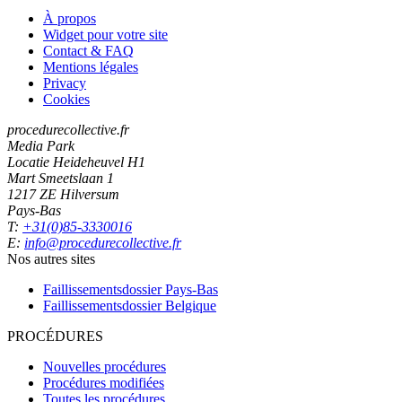
À propos
Widget pour votre site
Contact & FAQ
Mentions légales
Privacy
Cookies
procedurecollective.fr
Media Park
Locatie Heideheuvel H1
Mart Smeetslaan 1
1217 ZE Hilversum
Pays-Bas
T:
+31(0)85-3330016
E:
info@procedurecollective.fr
Nos autres sites
Faillissementsdossier
Pays-Bas
Faillissementsdossier
Belgique
PROCÉDURES
Nouvelles procédures
Procédures modifiées
Toutes les procédures