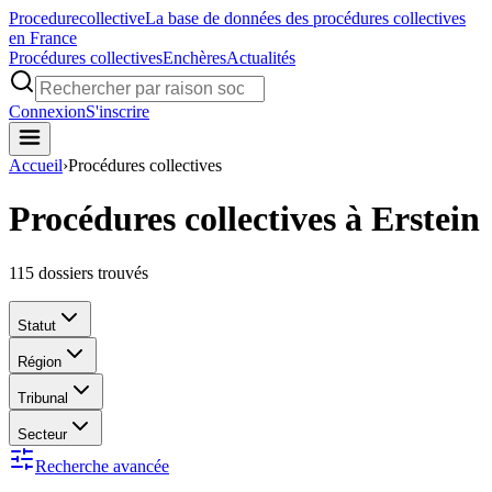
Procedure
collective
La base de données des procédures collectives
en France
Procédures collectives
Enchères
Actualités
Connexion
S'inscrire
Accueil
›
Procédures collectives
Procédures collectives à Erstein
115
dossiers trouvés
Statut
Région
Tribunal
Secteur
Recherche avancée