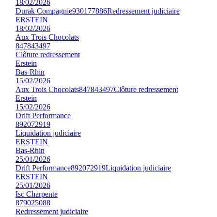
18/02/2026
Durak Compagnie
930177886
Redressement judiciaire
ERSTEIN
18/02/2026
Aux Trois Chocolats
847843497
Clôture redressement
Erstein
Bas-Rhin
15/02/2026
Aux Trois Chocolats
847843497
Clôture redressement
Erstein
15/02/2026
Drift Performance
892072919
Liquidation judiciaire
ERSTEIN
Bas-Rhin
25/01/2026
Drift Performance
892072919
Liquidation judiciaire
ERSTEIN
25/01/2026
Isc Charpente
879025088
Redressement judiciaire