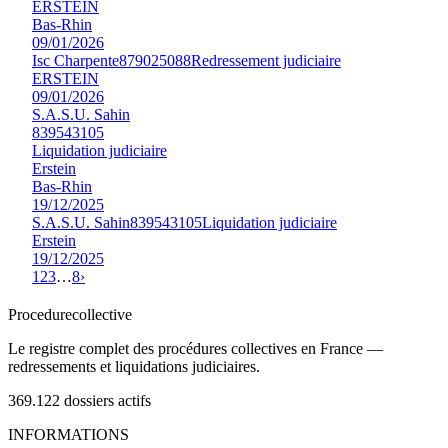
ERSTEIN
Bas-Rhin
09/01/2026
Isc Charpente
879025088
Redressement judiciaire
ERSTEIN
09/01/2026
S.A.S.U. Sahin
839543105
Liquidation judiciaire
Erstein
Bas-Rhin
19/12/2025
S.A.S.U. Sahin
839543105
Liquidation judiciaire
Erstein
19/12/2025
1
2
3
…
8
›
Procedure
collective
Le registre complet des procédures collectives en France —
redressements et liquidations judiciaires.
369.122
dossiers actifs
INFORMATIONS