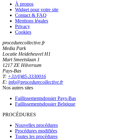
À propos
Widget pour votre site
Contact & FAQ
Mentions légales
Privacy
Cookies
procedurecollective.fr
Media Park
Locatie Heideheuvel H1
Mart Smeetslaan 1
1217 ZE Hilversum
Pays-Bas
T:
+31(0)85-3330016
E:
info@procedurecollective.fr
Nos autres sites
Faillissementsdossier
Pays-Bas
Faillissementsdossier
Belgique
PROCÉDURES
Nouvelles procédures
Procédures modifiées
Toutes les procédures