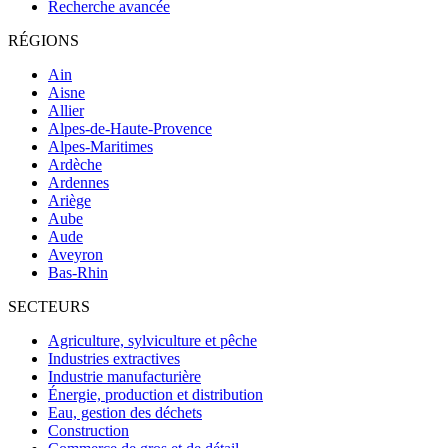
Recherche avancée
RÉGIONS
Ain
Aisne
Allier
Alpes-de-Haute-Provence
Alpes-Maritimes
Ardèche
Ardennes
Ariège
Aube
Aude
Aveyron
Bas-Rhin
SECTEURS
Agriculture, sylviculture et pêche
Industries extractives
Industrie manufacturière
Énergie, production et distribution
Eau, gestion des déchets
Construction