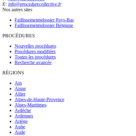
E:
info@procedurecollective.fr
Nos autres sites
Faillissementsdossier
Pays-Bas
Faillissementsdossier
Belgique
PROCÉDURES
Nouvelles procédures
Procédures modifiées
Toutes les procédures
Recherche avancée
RÉGIONS
Ain
Aisne
Allier
Alpes-de-Haute-Provence
Alpes-Maritimes
Ardèche
Ardennes
Ariège
Aube
Aude