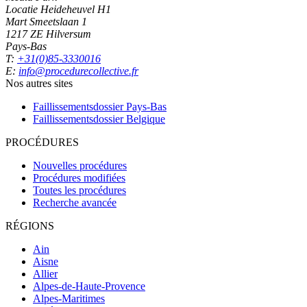
Locatie Heideheuvel H1
Mart Smeetslaan 1
1217 ZE Hilversum
Pays-Bas
T:
+31(0)85-3330016
E:
info@procedurecollective.fr
Nos autres sites
Faillissementsdossier
Pays-Bas
Faillissementsdossier
Belgique
PROCÉDURES
Nouvelles procédures
Procédures modifiées
Toutes les procédures
Recherche avancée
RÉGIONS
Ain
Aisne
Allier
Alpes-de-Haute-Provence
Alpes-Maritimes