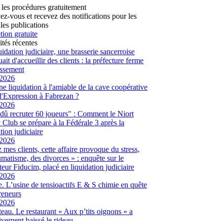
 les procédures gratuitement
vez-vous et recevez des notifications pour les
les publications
tion gratuite
ités récentes
uidation judiciaire, une brasserie sancerroise
ait d'accueillir des clients : la préfecture ferme
lissement
/2026
ne liquidation à l'amiable de la cave coopérative
d'Expression à Fabrezan ?
/2026
dû recruter 60 joueurs" : Comment le Niort
Club se prépare à la Fédérale 3 après la
tion judiciaire
/2026
 mes clients, cette affaire provoque du stress,
umatisme, des divorces » : enquête sur le
eur Fiducim, placé en liquidation judiciaire
/2026
. L’usine de tensioactifs E & S chimie en quête
reneurs
/2026
eau. Le restaurant « Aux p’tits oignons » a
tivement baissé le rideau