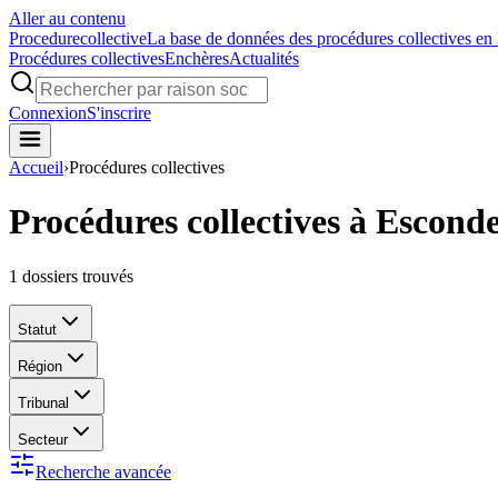
Aller au contenu
Procedure
collective
La base de données des procédures collectives en
Procédures collectives
Enchères
Actualités
Connexion
S'inscrire
Accueil
›
Procédures collectives
Procédures collectives à Escond
1
dossiers trouvés
Statut
Région
Tribunal
Secteur
Recherche avancée