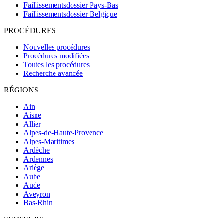
Faillissementsdossier
Pays-Bas
Faillissementsdossier
Belgique
PROCÉDURES
Nouvelles procédures
Procédures modifiées
Toutes les procédures
Recherche avancée
RÉGIONS
Ain
Aisne
Allier
Alpes-de-Haute-Provence
Alpes-Maritimes
Ardèche
Ardennes
Ariège
Aube
Aude
Aveyron
Bas-Rhin