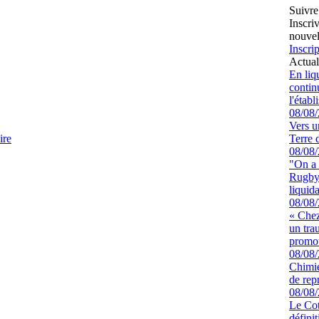
Suivre
Inscri
nouvel
Inscrip
Actual
En liq
continu
l'étab
08/08
Vers u
ire
Terre 
08/08
"On a 
Rugby 
liquida
08/08
« Chez
un tra
promot
08/08
Chimie
de rep
08/08
Le Cot
défini