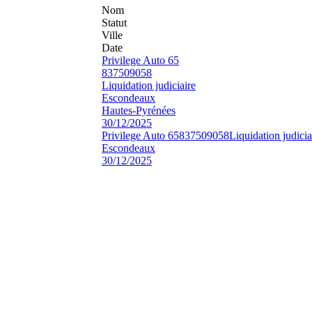
Nom
Statut
Ville
Date
Privilege Auto 65
837509058
Liquidation judiciaire
Escondeaux
Hautes-Pyrénées
30/12/2025
Privilege Auto 65
837509058
Liquidation judicia
Escondeaux
30/12/2025