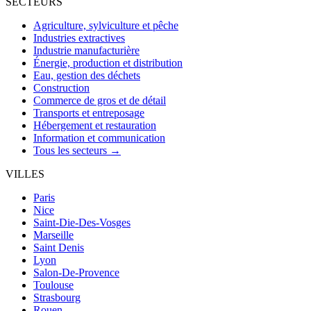
SECTEURS
Agriculture, sylviculture et pêche
Industries extractives
Industrie manufacturière
Énergie, production et distribution
Eau, gestion des déchets
Construction
Commerce de gros et de détail
Transports et entreposage
Hébergement et restauration
Information et communication
Tous les secteurs →
VILLES
Paris
Nice
Saint-Die-Des-Vosges
Marseille
Saint Denis
Lyon
Salon-De-Provence
Toulouse
Strasbourg
Rouen