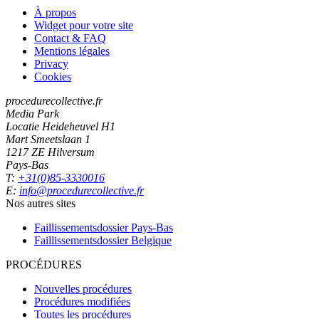
À propos
Widget pour votre site
Contact & FAQ
Mentions légales
Privacy
Cookies
procedurecollective.fr
Media Park
Locatie Heideheuvel H1
Mart Smeetslaan 1
1217 ZE Hilversum
Pays-Bas
T:
+31(0)85-3330016
E:
info@procedurecollective.fr
Nos autres sites
Faillissementsdossier
Pays-Bas
Faillissementsdossier
Belgique
PROCÉDURES
Nouvelles procédures
Procédures modifiées
Toutes les procédures