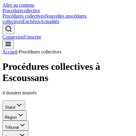
Aller au contenu
Procedure
collective
Procédures collectives
Nouvelles procédures
collectives
Enchères
Actualités
Connexion
S'inscrire
Accueil
›
Procédures collectives
Procédures collectives à
Escoussans
4
dossiers trouvés
Statut
Région
Tribunal