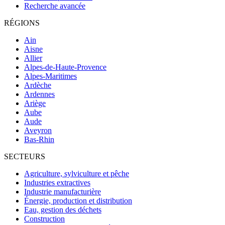
Recherche avancée
RÉGIONS
Ain
Aisne
Allier
Alpes-de-Haute-Provence
Alpes-Maritimes
Ardèche
Ardennes
Ariège
Aube
Aude
Aveyron
Bas-Rhin
SECTEURS
Agriculture, sylviculture et pêche
Industries extractives
Industrie manufacturière
Énergie, production et distribution
Eau, gestion des déchets
Construction