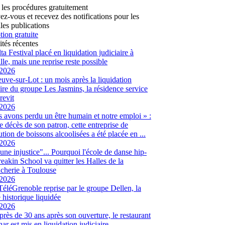
 les procédures gratuitement
vez-vous et recevez des notifications pour les
les publications
tion gratuite
ités récentes
ta Festival placé en liquidation judiciaire à
lle, mais une reprise reste possible
/2026
euve-sur-Lot : un mois après la liquidation
aire du groupe Les Jasmins, la résidence service
revit
/2026
 avons perdu un être humain et notre emploi » :
le décès de son patron, cette entreprise de
ution de boissons alcoolisées a été placée en ...
/2026
 une injustice"... Pourquoi l'école de danse hip-
eakin School va quitter les Halles de la
cherie à Toulouse
/2026
 TéléGrenoble reprise par le groupe Dellen, la
é historique liquidée
/2026
 près de 30 ans après son ouverture, le restaurant
ar est mis en liquidation judiciaire