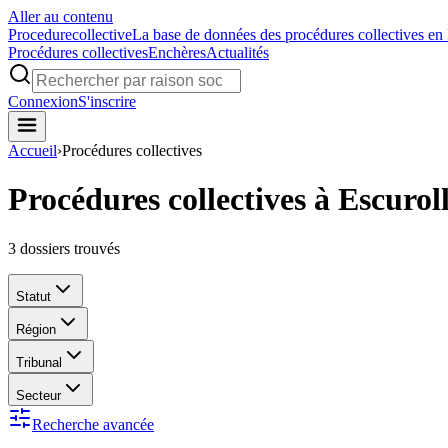
Aller au contenu
Procedure
collective
La base de données des procédures collectives en
Procédures collectives
Enchères
Actualités
Connexion
S'inscrire
Accueil
›
Procédures collectives
Procédures collectives à Escurol
3
dossiers trouvés
Statut
Région
Tribunal
Secteur
Recherche avancée