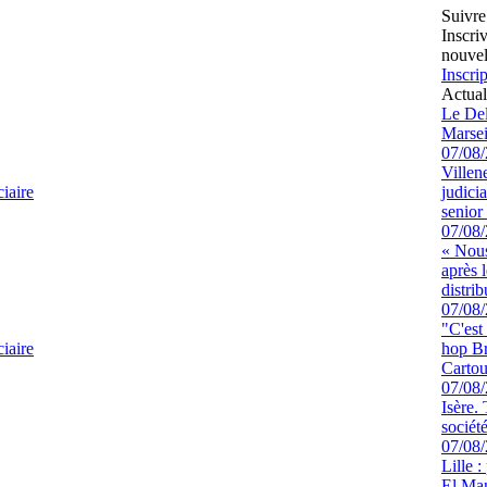
Suivre
Inscri
nouvel
Inscrip
Actual
Le Del
Marsei
07/08
Villen
ciaire
judici
senior 
07/08
« Nous
après 
distrib
07/08
"C'est
ciaire
hop Br
Cartou
07/08
Isère.
sociét
07/08
Lille :
El Man