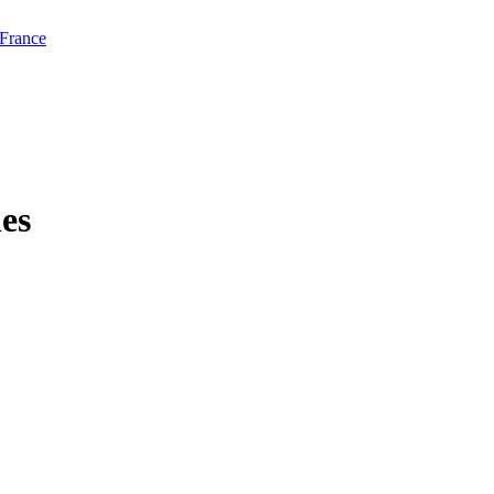
 France
les