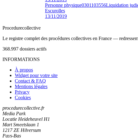
Personne physique
0301103556
Liquidation judi
Escurolles
13/11/2019
Procedure
collective
Le registre complet des procédures collectives en France — redressemen
368.997
dossiers actifs
INFORMATIONS
À propos
Widget pour votre site
Contact & FAQ
Mentions légales
Privacy
Cookies
procedurecollective.fr
Media Park
Locatie Heideheuvel H1
Mart Smeetslaan 1
1217 ZE Hilversum
Pays-Bas