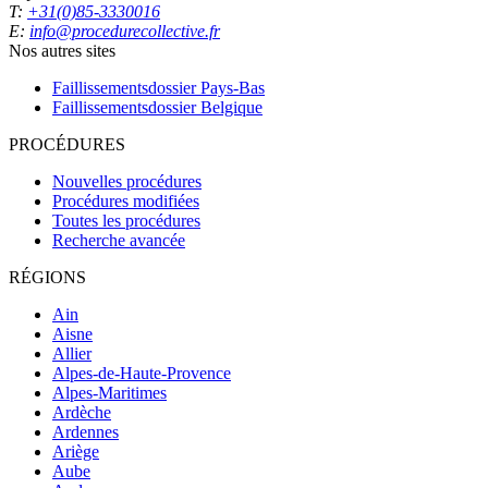
T:
+31(0)85-3330016
E:
info@procedurecollective.fr
Nos autres sites
Faillissementsdossier
Pays-Bas
Faillissementsdossier
Belgique
PROCÉDURES
Nouvelles procédures
Procédures modifiées
Toutes les procédures
Recherche avancée
RÉGIONS
Ain
Aisne
Allier
Alpes-de-Haute-Provence
Alpes-Maritimes
Ardèche
Ardennes
Ariège
Aube