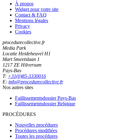
À propos
Widget pour votre site
Contact & FAQ
Mentions légales
Privacy
Cookies
procedurecollective.fr
Media Park
Locatie Heideheuvel H1
Mart Smeetslaan 1
1217 ZE Hilversum
Pays-Bas
T:
+31(0)85-3330016
E:
info@procedurecollective.fr
Nos autres sites
Faillissementsdossier
Pays-Bas
Faillissementsdossier
Belgique
PROCÉDURES
Nouvelles procédures
Procédures modifiées
Toutes les procédures