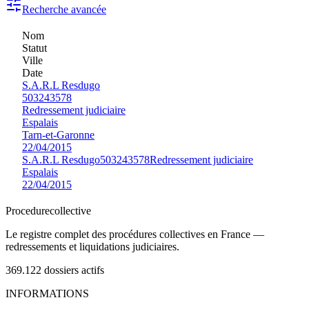
Recherche avancée
Nom
Statut
Ville
Date
S.A.R.L Resdugo
503243578
Redressement judiciaire
Espalais
Tarn-et-Garonne
22/04/2015
S.A.R.L Resdugo
503243578
Redressement judiciaire
Espalais
22/04/2015
Procedure
collective
Le registre complet des procédures collectives en France —
redressements et liquidations judiciaires.
369.122
dossiers actifs
INFORMATIONS