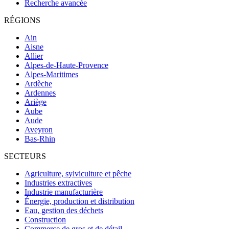
Recherche avancée
RÉGIONS
Ain
Aisne
Allier
Alpes-de-Haute-Provence
Alpes-Maritimes
Ardèche
Ardennes
Ariège
Aube
Aude
Aveyron
Bas-Rhin
SECTEURS
Agriculture, sylviculture et pêche
Industries extractives
Industrie manufacturière
Énergie, production et distribution
Eau, gestion des déchets
Construction
Commerce de gros et de détail