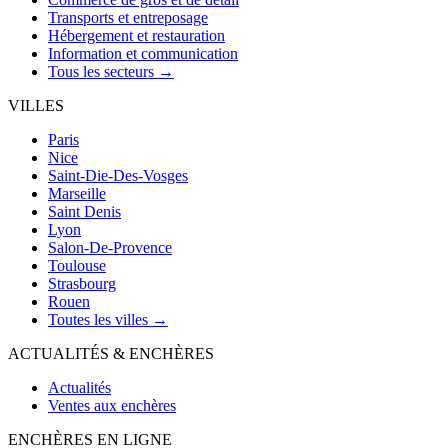
Transports et entreposage
Hébergement et restauration
Information et communication
Tous les secteurs →
VILLES
Paris
Nice
Saint-Die-Des-Vosges
Marseille
Saint Denis
Lyon
Salon-De-Provence
Toulouse
Strasbourg
Rouen
Toutes les villes →
ACTUALITÉS & ENCHÈRES
Actualités
Ventes aux enchères
ENCHÈRES EN LIGNE