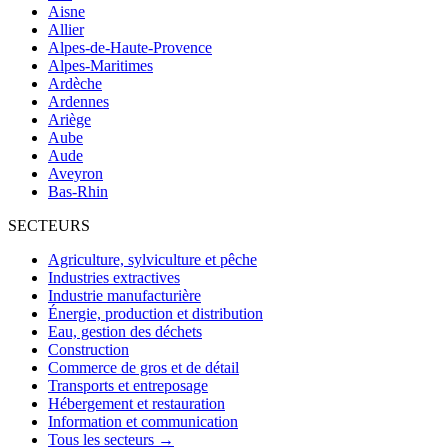
Aisne
Allier
Alpes-de-Haute-Provence
Alpes-Maritimes
Ardèche
Ardennes
Ariège
Aube
Aude
Aveyron
Bas-Rhin
SECTEURS
Agriculture, sylviculture et pêche
Industries extractives
Industrie manufacturière
Énergie, production et distribution
Eau, gestion des déchets
Construction
Commerce de gros et de détail
Transports et entreposage
Hébergement et restauration
Information et communication
Tous les secteurs →