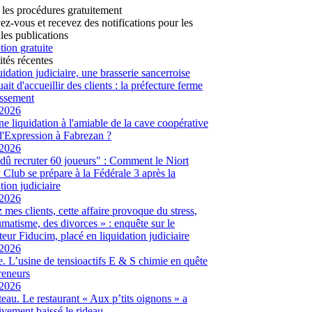
 les procédures gratuitement
vez-vous et recevez des notifications pour les
les publications
tion gratuite
ités récentes
uidation judiciaire, une brasserie sancerroise
ait d'accueillir des clients : la préfecture ferme
lissement
/2026
ne liquidation à l'amiable de la cave coopérative
d'Expression à Fabrezan ?
/2026
dû recruter 60 joueurs" : Comment le Niort
Club se prépare à la Fédérale 3 après la
tion judiciaire
/2026
 mes clients, cette affaire provoque du stress,
umatisme, des divorces » : enquête sur le
eur Fiducim, placé en liquidation judiciaire
/2026
. L’usine de tensioactifs E & S chimie en quête
reneurs
/2026
eau. Le restaurant « Aux p’tits oignons » a
tivement baissé le rideau