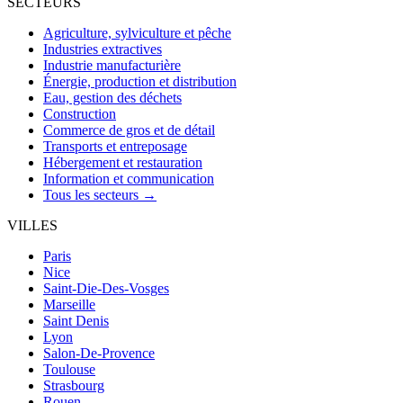
SECTEURS
Agriculture, sylviculture et pêche
Industries extractives
Industrie manufacturière
Énergie, production et distribution
Eau, gestion des déchets
Construction
Commerce de gros et de détail
Transports et entreposage
Hébergement et restauration
Information et communication
Tous les secteurs →
VILLES
Paris
Nice
Saint-Die-Des-Vosges
Marseille
Saint Denis
Lyon
Salon-De-Provence
Toulouse
Strasbourg
Rouen