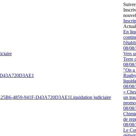
Suivre
Inscri
nouvel
Inscrip
Actual
En liq
continu
l'étab
08/08
ciaire
Vers u
Terre 
08/08
"On a 
F-D43A720D3AE1
Rugby 
liquida
08/08
« Chez
-25B6-4859-941F-D43A720D3AE1
Liquidation judiciaire
un tra
promot
08/08
Chimie
de rep
08/08
Le Cot
défini