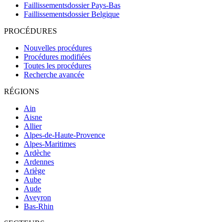
Faillissementsdossier
Pays-Bas
Faillissementsdossier
Belgique
PROCÉDURES
Nouvelles procédures
Procédures modifiées
Toutes les procédures
Recherche avancée
RÉGIONS
Ain
Aisne
Allier
Alpes-de-Haute-Provence
Alpes-Maritimes
Ardèche
Ardennes
Ariège
Aube
Aude
Aveyron
Bas-Rhin