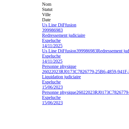
Nom
Statut
Ville
Date
Us Line DiFfusion
399986983
Redressement judiciaire
Espeluche
14/11/2025
Us Line DiFfusion
399986983
Redressement judi
Espeluche
14/11/2025
Personne physique
26022023RJ0173C7826779-25B6-4859-941
Liquidation judiciaire
Espeluche
15/06/2023
Personne physique
26022023RJ0173C7826779
Espeluche
15/06/2023