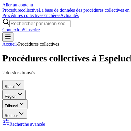
Aller au contenu
Procedure
collective
La base de données des procédures collectives en
Procédures collectives
Enchères
Actualités
Connexion
S'inscrire
Accueil
›
Procédures collectives
Procédures collectives à Espelu
2
dossiers trouvés
Statut
Région
Tribunal
Secteur
Recherche avancée