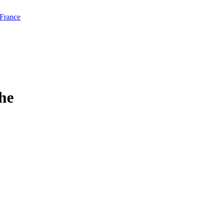
 France
che