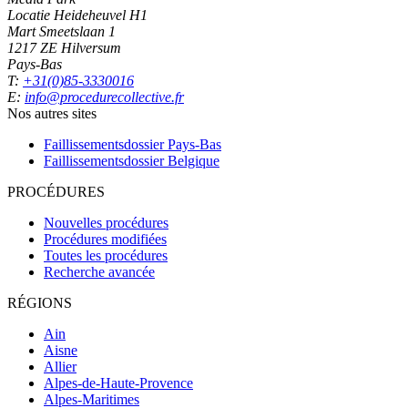
Locatie Heideheuvel H1
Mart Smeetslaan 1
1217 ZE Hilversum
Pays-Bas
T:
+31(0)85-3330016
E:
info@procedurecollective.fr
Nos autres sites
Faillissementsdossier
Pays-Bas
Faillissementsdossier
Belgique
PROCÉDURES
Nouvelles procédures
Procédures modifiées
Toutes les procédures
Recherche avancée
RÉGIONS
Ain
Aisne
Allier
Alpes-de-Haute-Provence
Alpes-Maritimes