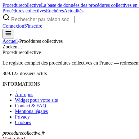
Procedure
collective
La base de données des procédures collectives en
Procédures collectives
Enchères
Actualités
Connexion
S'inscrire
Accueil
›
Procédures collectives
Zoeken…
Procedure
collective
Le registre complet des procédures collectives en France — redressemen
369.122
dossiers actifs
INFORMATIONS
À propos
Widget pour votre site
Contact & FAQ
Mentions légales
Privacy
Cookies
procedurecollective.fr
Media Park