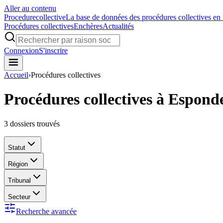
Aller au contenu
Procedure
collective
La base de données des procédures collectives en
Procédures collectives
Enchères
Actualités
Connexion
S'inscrire
Accueil
›
Procédures collectives
Procédures collectives à Espond
3
dossiers trouvés
Statut
Région
Tribunal
Secteur
Recherche avancée