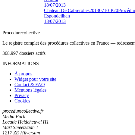
18/07/2013
Chateau De Cabrerolles
20130710JP20
Procédur
Espondeilhan
18/07/2013
Procedure
collective
Le registre complet des procédures collectives en France — redressemen
368.997
dossiers actifs
INFORMATIONS
À propos
Widget pour votre site
Contact & FAQ
Mentions légales
Privacy
Cookies
procedurecollective.fr
Media Park
Locatie Heideheuvel H1
Mart Smeetslaan 1
1217 ZE Hilversum