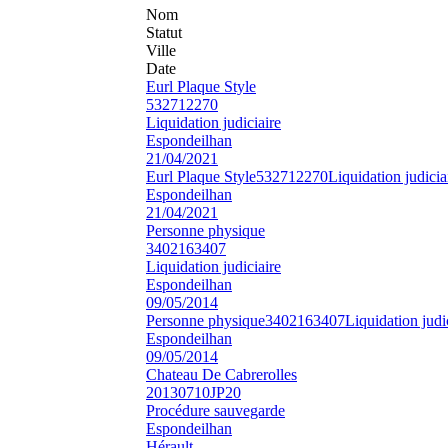
Nom
Statut
Ville
Date
Eurl Plaque Style
532712270
Liquidation judiciaire
Espondeilhan
21/04/2021
Eurl Plaque Style
532712270
Liquidation judicia
Espondeilhan
21/04/2021
Personne physique
3402163407
Liquidation judiciaire
Espondeilhan
09/05/2014
Personne physique
3402163407
Liquidation judi
Espondeilhan
09/05/2014
Chateau De Cabrerolles
20130710JP20
Procédure sauvegarde
Espondeilhan
Hérault