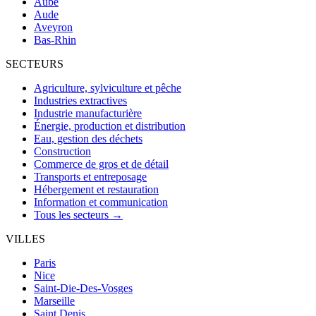
Aube
Aude
Aveyron
Bas-Rhin
SECTEURS
Agriculture, sylviculture et pêche
Industries extractives
Industrie manufacturière
Énergie, production et distribution
Eau, gestion des déchets
Construction
Commerce de gros et de détail
Transports et entreposage
Hébergement et restauration
Information et communication
Tous les secteurs →
VILLES
Paris
Nice
Saint-Die-Des-Vosges
Marseille
Saint Denis