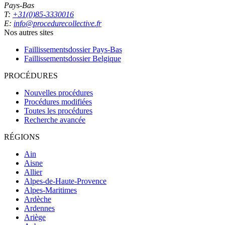
Pays-Bas
T:
+31(0)85-3330016
E:
info@procedurecollective.fr
Nos autres sites
Faillissementsdossier
Pays-Bas
Faillissementsdossier
Belgique
PROCÉDURES
Nouvelles procédures
Procédures modifiées
Toutes les procédures
Recherche avancée
RÉGIONS
Ain
Aisne
Allier
Alpes-de-Haute-Provence
Alpes-Maritimes
Ardèche
Ardennes
Ariège