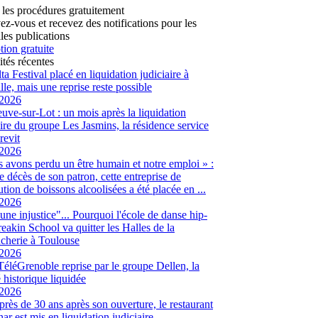
 les procédures gratuitement
vez-vous et recevez des notifications pour les
les publications
tion gratuite
ités récentes
ta Festival placé en liquidation judiciaire à
lle, mais une reprise reste possible
/2026
euve-sur-Lot : un mois après la liquidation
aire du groupe Les Jasmins, la résidence service
revit
/2026
 avons perdu un être humain et notre emploi » :
le décès de son patron, cette entreprise de
ution de boissons alcoolisées a été placée en ...
/2026
 une injustice"... Pourquoi l'école de danse hip-
eakin School va quitter les Halles de la
cherie à Toulouse
/2026
 TéléGrenoble reprise par le groupe Dellen, la
é historique liquidée
/2026
 près de 30 ans après son ouverture, le restaurant
ar est mis en liquidation judiciaire