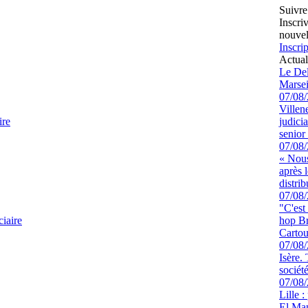
Suivre
Inscri
nouvel
Inscrip
Actual
Le Del
Marsei
07/08
Villen
ire
judici
senior 
07/08
« Nous
après 
distrib
07/08
"C'est
ciaire
hop Br
Cartou
07/08
Isère.
sociét
07/08
Lille :
El Man