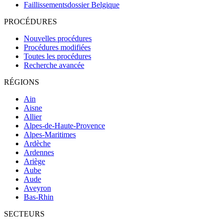
Faillissementsdossier
Belgique
PROCÉDURES
Nouvelles procédures
Procédures modifiées
Toutes les procédures
Recherche avancée
RÉGIONS
Ain
Aisne
Allier
Alpes-de-Haute-Provence
Alpes-Maritimes
Ardèche
Ardennes
Ariège
Aube
Aude
Aveyron
Bas-Rhin
SECTEURS