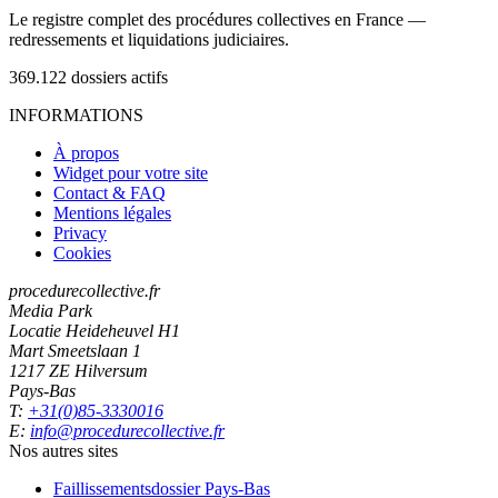
Le registre complet des procédures collectives en France —
redressements et liquidations judiciaires.
369.122
dossiers actifs
INFORMATIONS
À propos
Widget pour votre site
Contact & FAQ
Mentions légales
Privacy
Cookies
procedurecollective.fr
Media Park
Locatie Heideheuvel H1
Mart Smeetslaan 1
1217 ZE Hilversum
Pays-Bas
T:
+31(0)85-3330016
E:
info@procedurecollective.fr
Nos autres sites
Faillissementsdossier
Pays-Bas