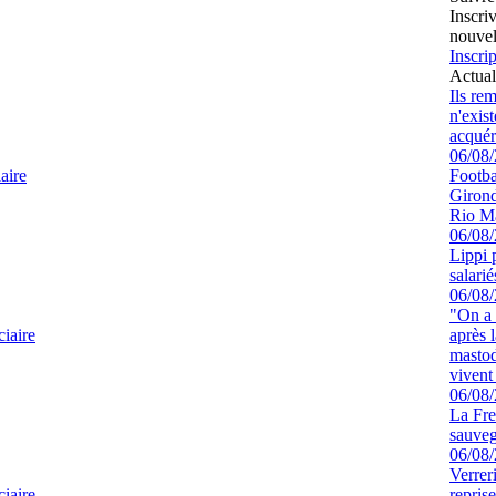
Inscri
nouvel
Inscrip
Actual
Ils re
n'exis
acquér
06/08
aire
Footbal
Girond
Rio M
06/08
Lippi 
salari
06/08
"On a 
ciaire
après l
mastod
vivent 
06/08
La Fre
sauve
06/08
Verrer
ciaire
repris