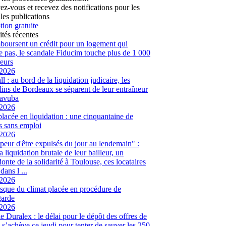
vez-vous et recevez des notifications pour les
les publications
tion gratuite
ités récentes
mboursent un crédit pour un logement qui
te pas, le scandale Fiducim touche plus de 1 000
eurs
/2026
l : au bord de la liquidation judicaire, les
ins de Bordeaux se séparent de leur entraîneur
avuba
/2026
placée en liquidation : une cinquantaine de
és sans emploi
/2026
peur d'être expulsés du jour au lendemain" :
a liquidation brutale de leur bailleur, un
onte de la solidarité à Toulouse, ces locataires
dans l ...
/2026
sque du climat placée en procédure de
garde
/2026
ie Duralex : le délai pour le dépôt des offres de
e s’achève ce jeudi pour tenter de sauver les 250