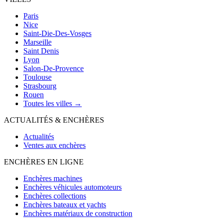
Paris
Nice
Saint-Die-Des-Vosges
Marseille
Saint Denis
Lyon
Salon-De-Provence
Toulouse
Strasbourg
Rouen
Toutes les villes →
ACTUALITÉS & ENCHÈRES
Actualités
Ventes aux enchères
ENCHÈRES EN LIGNE
Enchères machines
Enchères véhicules automoteurs
Enchères collections
Enchères bateaux et yachts
Enchères matériaux de construction