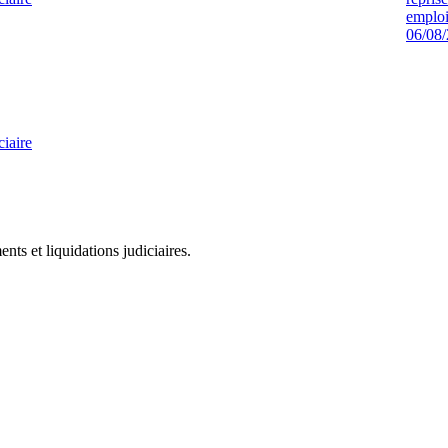
emploi
06/08
ciaire
ts et liquidations judiciaires.