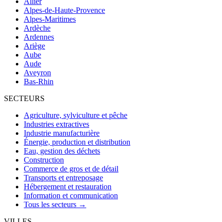
Allier
Alpes-de-Haute-Provence
Alpes-Maritimes
Ardèche
Ardennes
Ariège
Aube
Aude
Aveyron
Bas-Rhin
SECTEURS
Agriculture, sylviculture et pêche
Industries extractives
Industrie manufacturière
Énergie, production et distribution
Eau, gestion des déchets
Construction
Commerce de gros et de détail
Transports et entreposage
Hébergement et restauration
Information et communication
Tous les secteurs →
VILLES