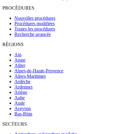
PROCÉDURES
Nouvelles procédures
Procédures modifiées
Toutes les procédures
Recherche avancée
RÉGIONS
Ain
Aisne
Allier
Alpes-de-Haute-Provence
Alpes-Maritimes
Ardèche
Ardennes
Ariège
Aube
Aude
Aveyron
Bas-Rhin
SECTEURS