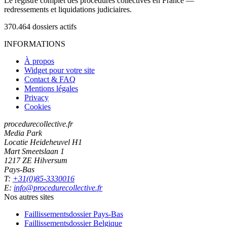
Le registre complet des procédures collectives en France —
redressements et liquidations judiciaires.
370.464
dossiers actifs
INFORMATIONS
À propos
Widget pour votre site
Contact & FAQ
Mentions légales
Privacy
Cookies
procedurecollective.fr
Media Park
Locatie Heideheuvel H1
Mart Smeetslaan 1
1217 ZE Hilversum
Pays-Bas
T:
+31(0)85-3330016
E:
info@procedurecollective.fr
Nos autres sites
Faillissementsdossier
Pays-Bas
Faillissementsdossier
Belgique