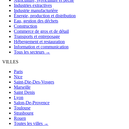
Agriculture, sylviculture et pêche
Industries extractives
Industrie manufacturière
Énergie, production et distribution
Eau, gestion des déchets
Construction
Commerce de gros et de détail
Transports et entreposage
Hébergement et restauration
Information et communication
Tous les secteurs →
VILLES
Paris
Nice
Saint-Die-Des-Vosges
Marseille
Saint Denis
Lyon
Salon-De-Provence
Toulouse
Strasbourg
Rouen
Toutes les villes →