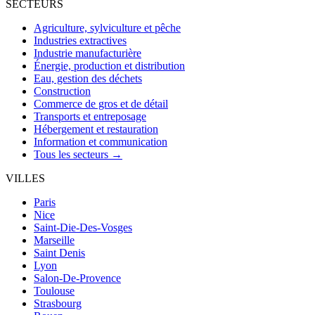
SECTEURS
Agriculture, sylviculture et pêche
Industries extractives
Industrie manufacturière
Énergie, production et distribution
Eau, gestion des déchets
Construction
Commerce de gros et de détail
Transports et entreposage
Hébergement et restauration
Information et communication
Tous les secteurs →
VILLES
Paris
Nice
Saint-Die-Des-Vosges
Marseille
Saint Denis
Lyon
Salon-De-Provence
Toulouse
Strasbourg