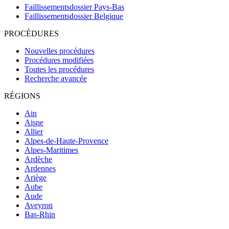
Faillissementsdossier
Pays-Bas
Faillissementsdossier
Belgique
PROCÉDURES
Nouvelles procédures
Procédures modifiées
Toutes les procédures
Recherche avancée
RÉGIONS
Ain
Aisne
Allier
Alpes-de-Haute-Provence
Alpes-Maritimes
Ardèche
Ardennes
Ariège
Aube
Aude
Aveyron
Bas-Rhin