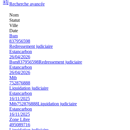
Recherche avancée
Nom
Statut
Ville
Date
Bsm
837956598
Redressement judiciaire
Estancarbon
26/04/2026
Bsm
837956598
Redressement judiciaire
Estancarbon
26/04/2026
Mtb
752876888
Liquidation judiciaire
Estancarbon
16/11/2025
Mtb
752876888
Liquidation judiciaire
Estancarbon
16/11/2025
Zone Libre
495089716
Liquidation judiciaire