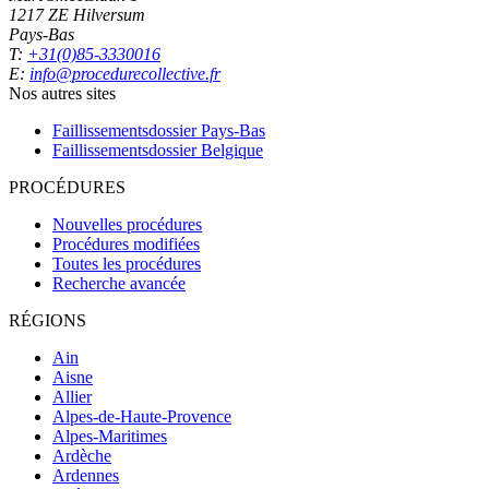
1217 ZE Hilversum
Pays-Bas
T:
+31(0)85-3330016
E:
info@procedurecollective.fr
Nos autres sites
Faillissementsdossier
Pays-Bas
Faillissementsdossier
Belgique
PROCÉDURES
Nouvelles procédures
Procédures modifiées
Toutes les procédures
Recherche avancée
RÉGIONS
Ain
Aisne
Allier
Alpes-de-Haute-Provence
Alpes-Maritimes
Ardèche
Ardennes