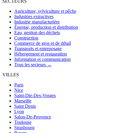
SECTEURS
Agriculture, sylviculture et pêche
Industries extractives
Industrie manufacturière
Énergie, production et distribution
Eau, gestion des déchets
Construction
Commerce de gros et de détail
Transports et entreposage
Hébergement et restauration
Information et communication
Tous les secteurs →
VILLES
Paris
Nice
Saint-Die-Des-Vosges
Marseille
Saint Denis
Lyon
Salon-De-Provence
Toulouse
Strasbourg
Rouen