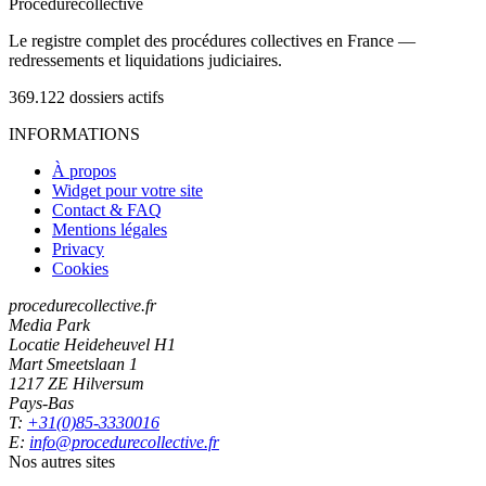
Procedure
collective
Le registre complet des procédures collectives en France —
redressements et liquidations judiciaires.
369.122
dossiers actifs
INFORMATIONS
À propos
Widget pour votre site
Contact & FAQ
Mentions légales
Privacy
Cookies
procedurecollective.fr
Media Park
Locatie Heideheuvel H1
Mart Smeetslaan 1
1217 ZE Hilversum
Pays-Bas
T:
+31(0)85-3330016
E:
info@procedurecollective.fr
Nos autres sites