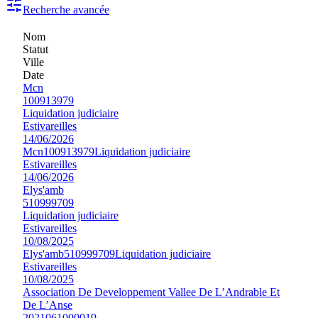
Recherche avancée
Nom
Statut
Ville
Date
Mcn
100913979
Liquidation judiciaire
Estivareilles
14/06/2026
Mcn
100913979
Liquidation judiciaire
Estivareilles
14/06/2026
Elys'amb
510999709
Liquidation judiciaire
Estivareilles
10/08/2025
Elys'amb
510999709
Liquidation judiciaire
Estivareilles
10/08/2025
Association De Developpement Vallee De L’Andrable Et
De L’Anse
2021061000019