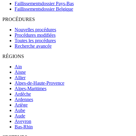
Faillissementsdossier
Pays-Bas
Faillissementsdossier
Belgique
PROCÉDURES
Nouvelles procédures
Procédures modifiées
Toutes les procédures
Recherche avancée
RÉGIONS
Ain
Aisne
Allier
Alpes-de-Haute-Provence
Alpes-Maritimes
Ardèche
Ardennes
Ariège
Aube
Aude
Aveyron
Bas-Rhin