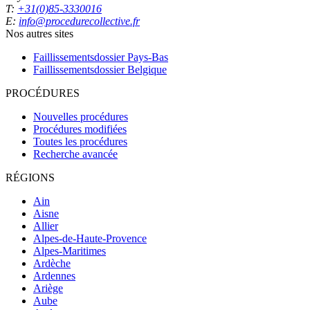
T:
+31(0)85-3330016
E:
info@procedurecollective.fr
Nos autres sites
Faillissementsdossier
Pays-Bas
Faillissementsdossier
Belgique
PROCÉDURES
Nouvelles procédures
Procédures modifiées
Toutes les procédures
Recherche avancée
RÉGIONS
Ain
Aisne
Allier
Alpes-de-Haute-Provence
Alpes-Maritimes
Ardèche
Ardennes
Ariège
Aube