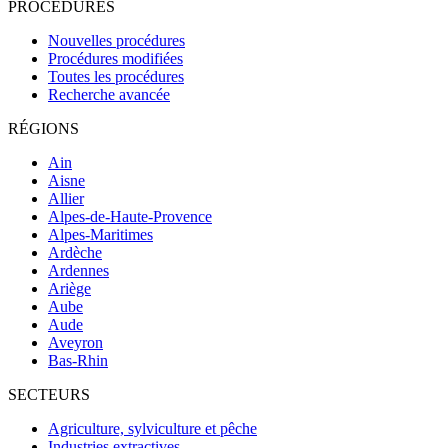
PROCÉDURES
Nouvelles procédures
Procédures modifiées
Toutes les procédures
Recherche avancée
RÉGIONS
Ain
Aisne
Allier
Alpes-de-Haute-Provence
Alpes-Maritimes
Ardèche
Ardennes
Ariège
Aube
Aude
Aveyron
Bas-Rhin
SECTEURS
Agriculture, sylviculture et pêche
Industries extractives