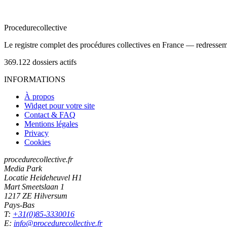
Procedure
collective
Le registre complet des procédures collectives en France — redressemen
369.122
dossiers actifs
INFORMATIONS
À propos
Widget pour votre site
Contact & FAQ
Mentions légales
Privacy
Cookies
procedurecollective.fr
Media Park
Locatie Heideheuvel H1
Mart Smeetslaan 1
1217 ZE Hilversum
Pays-Bas
T:
+31(0)85-3330016
E:
info@procedurecollective.fr