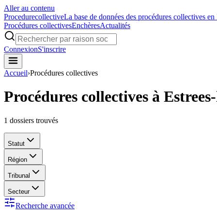
Aller au contenu
Procedure
collective
La base de données des procédures collectives en
Procédures collectives
Enchères
Actualités
Connexion
S'inscrire
Accueil
›
Procédures collectives
Procédures collectives à Estrees
1
dossiers trouvés
Statut
Région
Tribunal
Secteur
Recherche avancée