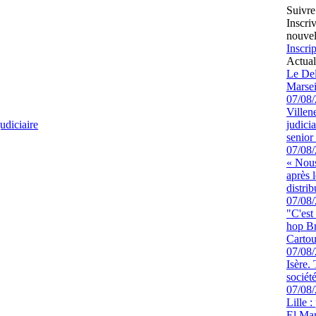
Suivre
Inscri
nouvel
Inscrip
Actual
Le Del
Marsei
07/08
Villen
udiciaire
judici
senior 
07/08
« Nous
après 
distrib
07/08
"C'est
hop Br
Cartou
07/08
Isère.
sociét
07/08
Lille :
El Man