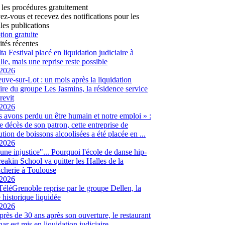
 les procédures gratuitement
vez-vous et recevez des notifications pour les
les publications
tion gratuite
ités récentes
ta Festival placé en liquidation judiciaire à
lle, mais une reprise reste possible
/2026
euve-sur-Lot : un mois après la liquidation
aire du groupe Les Jasmins, la résidence service
revit
/2026
 avons perdu un être humain et notre emploi » :
le décès de son patron, cette entreprise de
ution de boissons alcoolisées a été placée en ...
/2026
 une injustice"... Pourquoi l'école de danse hip-
eakin School va quitter les Halles de la
cherie à Toulouse
/2026
 TéléGrenoble reprise par le groupe Dellen, la
é historique liquidée
/2026
 près de 30 ans après son ouverture, le restaurant
ar est mis en liquidation judiciaire