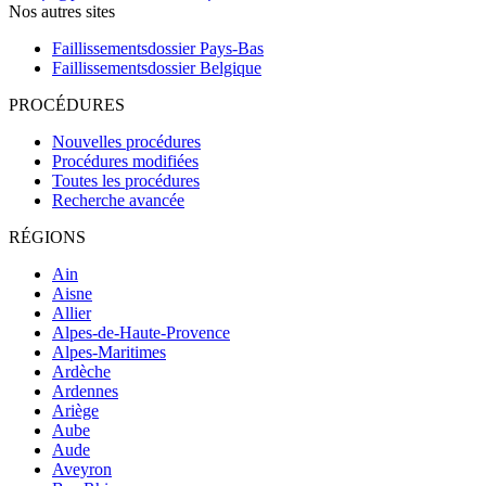
Nos autres sites
Faillissementsdossier
Pays-Bas
Faillissementsdossier
Belgique
PROCÉDURES
Nouvelles procédures
Procédures modifiées
Toutes les procédures
Recherche avancée
RÉGIONS
Ain
Aisne
Allier
Alpes-de-Haute-Provence
Alpes-Maritimes
Ardèche
Ardennes
Ariège
Aube
Aude
Aveyron