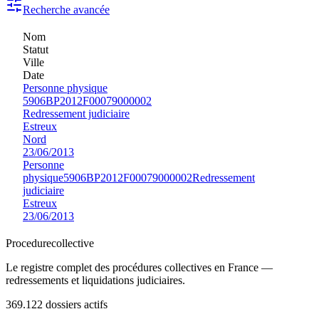
Recherche avancée
Nom
Statut
Ville
Date
Personne physique
5906BP2012F00079000002
Redressement judiciaire
Estreux
Nord
23/06/2013
Personne
physique
5906BP2012F00079000002
Redressement
judiciaire
Estreux
23/06/2013
Procedure
collective
Le registre complet des procédures collectives en France —
redressements et liquidations judiciaires.
369.122
dossiers actifs