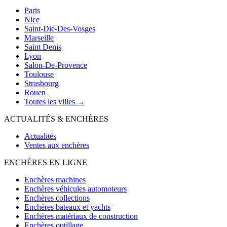
Paris
Nice
Saint-Die-Des-Vosges
Marseille
Saint Denis
Lyon
Salon-De-Provence
Toulouse
Strasbourg
Rouen
Toutes les villes →
ACTUALITÉS & ENCHÈRES
Actualités
Ventes aux enchères
ENCHÈRES EN LIGNE
Enchères machines
Enchères véhicules automoteurs
Enchères collections
Enchères bateaux et yachts
Enchères matériaux de construction
Enchères outillage