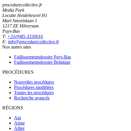
procedurecollective.fr
Media Park
Locatie Heideheuvel H1
Mart Smeetslaan 1
1217 ZE Hilversum
Pays-Bas
T:
+31(0)85-3330016
E:
info@procedurecollective.fr
Nos autres sites
Faillissementsdossier
Pays-Bas
Faillissementsdossier
Belgique
PROCÉDURES
Nouvelles procédures
Procédures modifiées
Toutes les procédures
Recherche avancée
RÉGIONS
Ain
Aisne
Allier