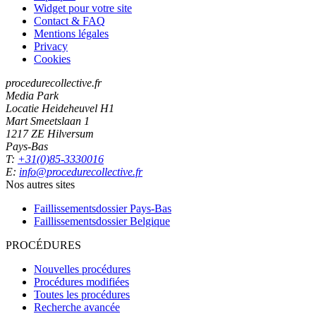
Widget pour votre site
Contact & FAQ
Mentions légales
Privacy
Cookies
procedurecollective.fr
Media Park
Locatie Heideheuvel H1
Mart Smeetslaan 1
1217 ZE Hilversum
Pays-Bas
T:
+31(0)85-3330016
E:
info@procedurecollective.fr
Nos autres sites
Faillissementsdossier
Pays-Bas
Faillissementsdossier
Belgique
PROCÉDURES
Nouvelles procédures
Procédures modifiées
Toutes les procédures
Recherche avancée