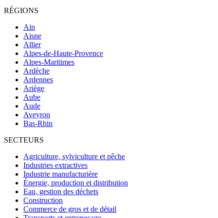
RÉGIONS
Ain
Aisne
Allier
Alpes-de-Haute-Provence
Alpes-Maritimes
Ardèche
Ardennes
Ariège
Aube
Aude
Aveyron
Bas-Rhin
SECTEURS
Agriculture, sylviculture et pêche
Industries extractives
Industrie manufacturière
Énergie, production et distribution
Eau, gestion des déchets
Construction
Commerce de gros et de détail
Transports et entreposage