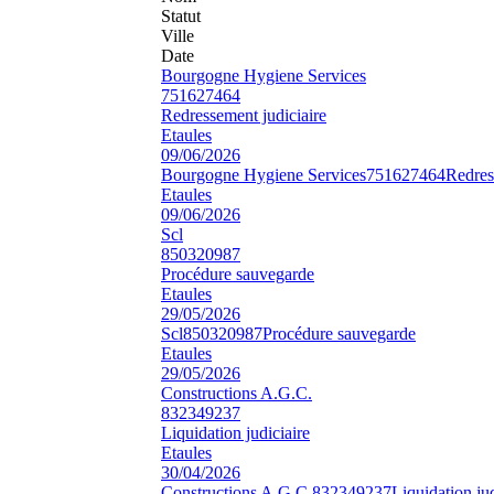
Statut
Ville
Date
Bourgogne Hygiene Services
751627464
Redressement judiciaire
Etaules
09/06/2026
Bourgogne Hygiene Services
751627464
Redres
Etaules
09/06/2026
Scl
850320987
Procédure sauvegarde
Etaules
29/05/2026
Scl
850320987
Procédure sauvegarde
Etaules
29/05/2026
Constructions A.G.C.
832349237
Liquidation judiciaire
Etaules
30/04/2026
Constructions A.G.C.
832349237
Liquidation jud