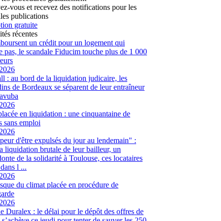
vez-vous et recevez des notifications pour les
les publications
tion gratuite
ités récentes
mboursent un crédit pour un logement qui
te pas, le scandale Fiducim touche plus de 1 000
eurs
/2026
l : au bord de la liquidation judicaire, les
ins de Bordeaux se séparent de leur entraîneur
avuba
/2026
placée en liquidation : une cinquantaine de
és sans emploi
/2026
peur d'être expulsés du jour au lendemain" :
a liquidation brutale de leur bailleur, un
onte de la solidarité à Toulouse, ces locataires
dans l ...
/2026
sque du climat placée en procédure de
garde
/2026
ie Duralex : le délai pour le dépôt des offres de
e s’achève ce jeudi pour tenter de sauver les 250