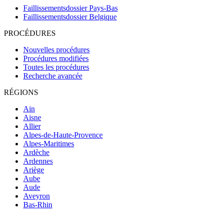
Faillissementsdossier
Pays-Bas
Faillissementsdossier
Belgique
PROCÉDURES
Nouvelles procédures
Procédures modifiées
Toutes les procédures
Recherche avancée
RÉGIONS
Ain
Aisne
Allier
Alpes-de-Haute-Provence
Alpes-Maritimes
Ardèche
Ardennes
Ariège
Aube
Aude
Aveyron
Bas-Rhin