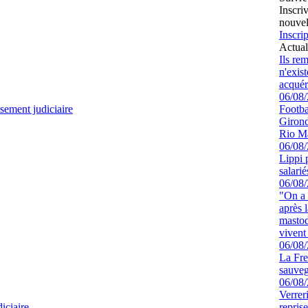
Inscri
nouvel
Inscrip
Actual
Ils re
n'exis
acquér
06/08
sement judiciaire
Footbal
Girond
Rio M
06/08
Lippi 
salari
06/08
"On a 
après l
mastod
vivent 
06/08
La Fre
sauve
06/08
Verrer
iciaire
repris