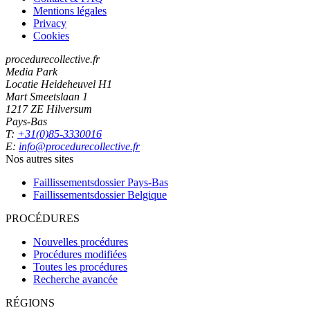
Mentions légales
Privacy
Cookies
procedurecollective.fr
Media Park
Locatie Heideheuvel H1
Mart Smeetslaan 1
1217 ZE Hilversum
Pays-Bas
T:
+31(0)85-3330016
E:
info@procedurecollective.fr
Nos autres sites
Faillissementsdossier
Pays-Bas
Faillissementsdossier
Belgique
PROCÉDURES
Nouvelles procédures
Procédures modifiées
Toutes les procédures
Recherche avancée
RÉGIONS