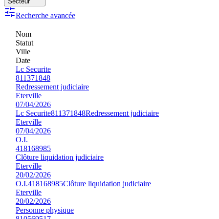
Secteur
Recherche avancée
Nom
Statut
Ville
Date
Lc Securite
811371848
Redressement judiciaire
Eterville
07/04/2026
Lc Securite
811371848
Redressement judiciaire
Eterville
07/04/2026
O.I.
418168985
Clôture liquidation judiciaire
Eterville
20/02/2026
O.I.
418168985
Clôture liquidation judiciaire
Eterville
20/02/2026
Personne physique
810569517