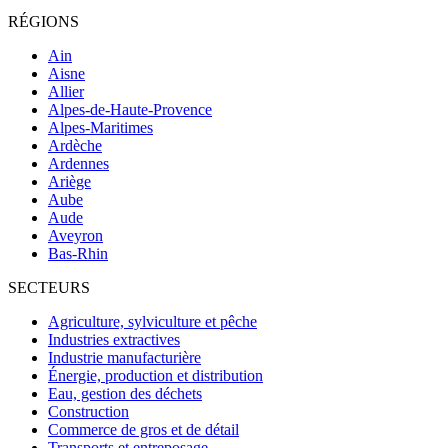
RÉGIONS
Ain
Aisne
Allier
Alpes-de-Haute-Provence
Alpes-Maritimes
Ardèche
Ardennes
Ariège
Aube
Aude
Aveyron
Bas-Rhin
SECTEURS
Agriculture, sylviculture et pêche
Industries extractives
Industrie manufacturière
Énergie, production et distribution
Eau, gestion des déchets
Construction
Commerce de gros et de détail
Transports et entreposage