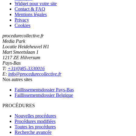
Widget pour votre site
Contact & FAQ
Mentions légales
Privacy
Cookies
procedurecollective.fr
Media Park
Locatie Heideheuvel H1
Mart Smeetslaan 1
1217 ZE Hilversum
Pays-Bas
T:
+31(0)85-3330016
E:
info@procedurecollective.fr
Nos autres sites
Faillissementsdossier
Pays-Bas
Faillissementsdossier
Belgique
PROCÉDURES
Nouvelles procédures
Procédures modifiées
Toutes les procédures
Recherche avancée