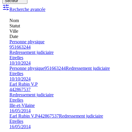
Secteur
Recherche avancée
Nom
Statut
Ville
Date
Personne physique
951663244
Redressement judiciaire
Etrelles
10/10/2024
Personne physique
951663244
Redressement judiciaire
Etrelles
10/10/2024
Earl Rubin V.P
442867537
Redressement judiciaire
Etrelles
Ille-et-Vilaine
16/05/2014
Earl Rubin V.P
442867537
Redressement judiciaire
Etrelles
16/05/2014