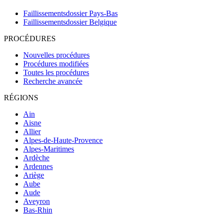
Faillissementsdossier
Pays-Bas
Faillissementsdossier
Belgique
PROCÉDURES
Nouvelles procédures
Procédures modifiées
Toutes les procédures
Recherche avancée
RÉGIONS
Ain
Aisne
Allier
Alpes-de-Haute-Provence
Alpes-Maritimes
Ardèche
Ardennes
Ariège
Aube
Aude
Aveyron
Bas-Rhin